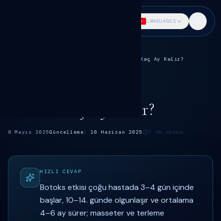
DR. SÖKMEN
LANGUAGES
Ana Sayfa
Blog
Botoks rehberi
Botoks Kaç Ay Kalır?
BOTOKS
Dr. Fatih Sökmen
Botoks Kaç Ay Kalır?
8 Mayıs 2025
Güncelleme:
16 Haziran 2025
7
dk okuma
HIZLI CEVAP
Botoks etkisi çoğu hastada 3–4 gün içinde
başlar, 10–14. günde olgunlaşır ve ortalama
4–6 ay sürer; masseter ve terleme