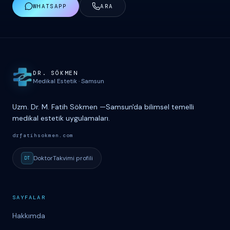
WHATSAPP
ARA
Site haritası ve iletişim
DR. S
Ö
KMEN
Medikal Estetik
·
Samsun
Uzm. Dr. M. Fatih Sökmen
—
Samsun'da bilimsel temelli
medikal estetik uygulamaları.
drfatihsokmen.com
DoktorTakvimi
profili
DT
SAYFALAR
Hakkımda