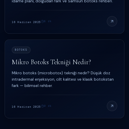
idame planı, dolgudan fark ve Samsun botoks rehberi.
8
dk
16 Haziran 2025
BOTOKS
Mikro Botoks Tekniği Nedir?
Mikro botoks (microbotox) tekniği nedir? Düşük doz
intradermal enjeksiyon, cilt kalitesi ve klasik botokstan
fark — bilimsel rehber.
9
dk
16 Haziran 2025