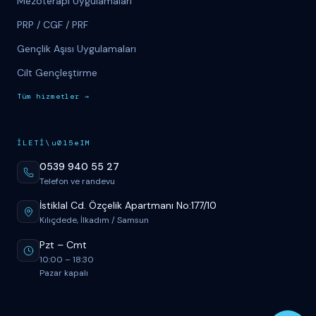
Mezoterapi Uygulamaları
PRP / CGF / PRF
Gençlik Aşısı Uygulamaları
Cilt Gençleştirme
T
üm
hizmetler
→
İ
LET
İ
\u015eIM
0539 940 55 27
Telefon ve randevu
İstiklal Cd. Özçelik Apartmanı No:177/10
Kılıçdede, İlkadım / Samsun
Pzt
–
Cmt
10:00
–
18:30
Pazar kapalı