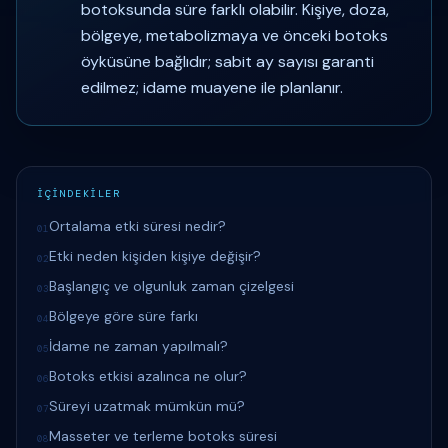
botoksunda süre farklı olabilir. Kişiye, doza,
bölgeye, metabolizmaya ve önceki botoks
öyküsüne bağlıdır; sabit ay sayısı garanti
edilmez; idame muayene ile planlanır.
İÇİNDEKİLER
Ortalama etki süresi nedir?
01
Etki neden kişiden kişiye değişir?
02
Başlangıç ve olgunluk zaman çizelgesi
03
Bölgeye göre süre farkı
04
İdame ne zaman yapılmalı?
05
Botoks etkisi azalınca ne olur?
06
Süreyi uzatmak mümkün mü?
07
Masseter ve terleme botoks süresi
08