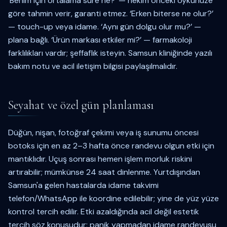
‘Benim için ortalama süre ne?’ — hekim önceki öykünüze
göre tahmin verir, garanti etmez. ‘Erken biterse ne olur?’
— touch-up veya idame. ‘Aynı gün dolgu olur mu?’ —
plana bağlı. ‘Ürün markası etkiler mi?’ — farmakoloji
farklılıkları vardır; şeffaflık isteyin. Samsun kliniğinde yazılı
bakım notu ve acil iletişim bilgisi paylaşılmalıdır.
Seyahat ve özel gün planlaması
Düğün, nişan, fotoğraf çekimi veya iş sunumu öncesi
botoks için en az 2–3 hafta önce randevu olgun etki için
mantıklıdır. Uçuş sonrası hemen işlem morluk riskini
artırabilir; mümkünse 24 saat dinlenme. Yurtdışından
Samsun'a gelen hastalarda idame takvimi
telefon/WhatsApp ile koordine edilebilir; yine de yüz yüze
kontrol tercih edilir. Etki azaldığında acil değil estetik
tercih söz konusudur; panik yapmadan idame randevusu