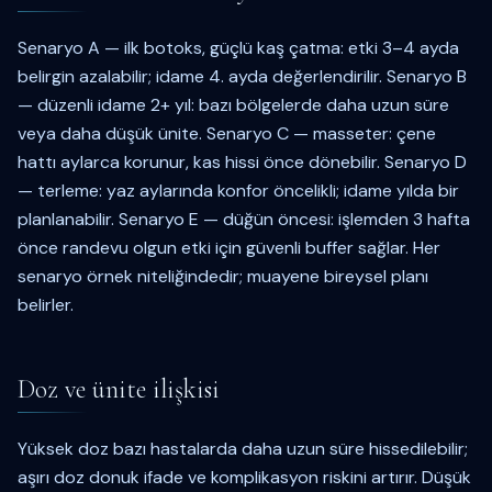
Senaryo A — ilk botoks, güçlü kaş çatma: etki 3–4 ayda
belirgin azalabilir; idame 4. ayda değerlendirilir. Senaryo B
— düzenli idame 2+ yıl: bazı bölgelerde daha uzun süre
veya daha düşük ünite. Senaryo C — masseter: çene
hattı aylarca korunur, kas hissi önce dönebilir. Senaryo D
— terleme: yaz aylarında konfor öncelikli; idame yılda bir
planlanabilir. Senaryo E — düğün öncesi: işlemden 3 hafta
önce randevu olgun etki için güvenli buffer sağlar. Her
senaryo örnek niteliğindedir; muayene bireysel planı
belirler.
Doz ve ünite ilişkisi
Yüksek doz bazı hastalarda daha uzun süre hissedilebilir;
aşırı doz donuk ifade ve komplikasyon riskini artırır. Düşük