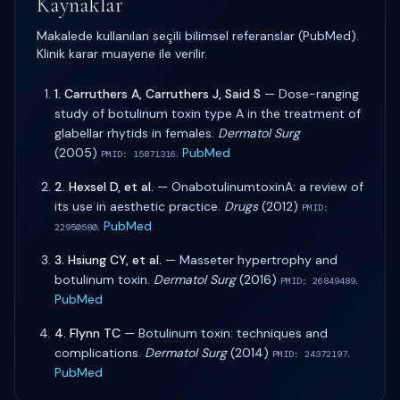
Kaynaklar
Makalede kullanılan seçili bilimsel referanslar (PubMed).
Klinik karar muayene ile verilir.
1
.
Carruthers A, Carruthers J, Said S
—
Dose-ranging
study of botulinum toxin type A in the treatment of
glabellar rhytids in females
.
Dermatol Surg
(
2005
)
.
PubMed
PMID:
15871316
2
.
Hexsel D, et al.
—
OnabotulinumtoxinA: a review of
its use in aesthetic practice
.
Drugs
(
2012
)
PMID:
.
PubMed
22950580
3
.
Hsiung CY, et al.
—
Masseter hypertrophy and
botulinum toxin
.
Dermatol Surg
(
2016
)
.
PMID:
26849489
PubMed
4
.
Flynn TC
—
Botulinum toxin: techniques and
complications
.
Dermatol Surg
(
2014
)
.
PMID:
24372197
PubMed