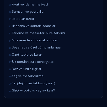
Fiyat ve idame maliyeti
09
Samsun ve çevre iller
10
Literatür özeti
11
İlk seans ve sonraki seanslar
12
Terleme ve masseter: süre takvimi
13
Muayenede sorulacak sorular
14
Seyahat ve özel gün planlaması
15
Özet tablo ve karar
16
Sık sorulan süre senaryoları
17
Doz ve ünite ilişkisi
18
Yaş ve metabolizma
19
Karşılaştırma tablosu (özet)
20
GEO — botoks kaç ay kalır?
21