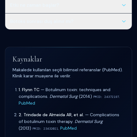
Hekim onayı olmadan önerilmez; morluğu artırır.
Etki ne zaman başlar?
3–4 gün içinde hafif başlangıç; 10–14. günde olgun etki.
Botoks sonrası duş alınır mı?
[Kaç ay kalır](/blog/botoks-kac-ay-kalir) yazısına bakın.
Genelde aynı gün ılık duş serbest; sıcak sauna ve uzun
buhar ertelenir.
Kaynaklar
Makalede kullanılan seçili bilimsel referanslar (PubMed).
Klinik karar muayene ile verilir.
1
.
Flynn TC
—
Botulinum toxin: techniques and
complications
.
Dermatol Surg
(
2014
)
.
PMID:
24372197
PubMed
2
.
Trindade de Almeida AR, et al.
—
Complications
of botulinum toxin therapy
.
Dermatol Surg
(
2013
)
.
PubMed
PMID:
23432021