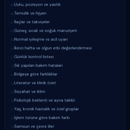
Uyku, pozisyon ve yastık
05
Temizlik ve hijyen
06
İlaçlar ve takviyeler
07
Güneş, sıcak ve soğuk maruziyeti
08
Normal iyileşme vs acil uyarı
09
İkinci hafta ve olgun etki değerlendirmesi
10
Günlük kontrol listesi
11
Sık yapılan bakım hataları
12
Bölgeye göre farklılıklar
13
Literatür ve klinik özet
14
Seyahat ve iklim
15
Psikolojik beklenti ve ayna takibi
16
Yaş, kronik hastalık ve özel gruplar
17
İşlem türüne göre bakım farkı
18
Samsun ve çevre iller
19