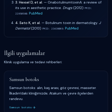
3
.
Hexsel D, et al.
—
OnabotulinumtoxinA: a review of
its use in aesthetic practice
.
Drugs
(
2012
)
PMID:
.
PubMed
22950580
4
.
Sato K, et al.
—
Botulinum toxin in dermatology
.
J
Dermatol
(
2013
)
.
PubMed
PMID:
23438069
İlgili uygulamalar
Klinik uygulama ve tedavi rehberleri:
Samsun botoks
Samsun botoks: alın, kaş arası, göz çevresi, masseter.
İlkadım'daki kliniğimizde; Atakum ve çevre ilçelerden
randevu.
Samsun botoks