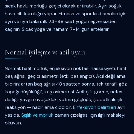
sıcak havlu morluğu geçici olarak artırabilir. Aşırı soğuk
hava cilt kuruluğu yapar. Fitness ve spor kısıtlamaları için
ayrı yazıya bakın; ilk 24–48 saat yoğun egzersizden
kaçının. Sıcak yoga ve hamam 7–14 gün ertelenir.
Normal iyileşme vs acil uyarı
Normal: hafif morluk, enjeksiyon noktası hassasiyeti, hafif
baş ağrısı, geçici asimetri (etki başlangıcı). Acil değil ama
bildirin: artan baş ağrısı 48 saatten sonra, tek taraflı göz
kapağı düşüklüğü, kaş asimetrisi. Acil: çift görme, nefes
darlığı, yaygın uyuşukluk, yutma güçlüğü, şiddetli alerjik
reaksiyon — nadir ama ciddidir.
Enfeksiyon belirtileri
ayrı
yazıda.
Şişlik ve morluk
zaman çizelgesi için ilgili makaleyi
okuyun.