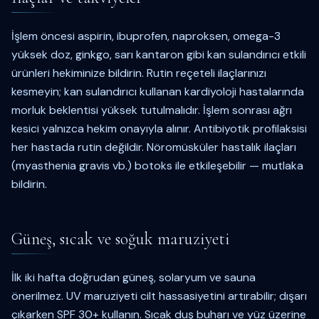
İşlem öncesi aspirin, ibuprofen, naproksen, omega-3
yüksek doz, ginkgo, sarı kantaron gibi kan sulandırıcı etkili
ürünleri hekiminize bildirin. Rutin reçeteli ilaçlarınızı
kesmeyin; kan sulandırıcı kullanan kardiyoloji hastalarında
morluk beklentisi yüksek tutulmalıdır. İşlem sonrası ağrı
kesici yalnızca hekim onayıyla alınır. Antibiyotik profilaksisi
her hastada rutin değildir. Nöromüsküler hastalık ilaçları
(myasthenia gravis vb.) botoks ile etkileşebilir — mutlaka
bildirin.
Güneş, sıcak ve soğuk maruziyeti
İlk iki hafta doğrudan güneş, solaryum ve sauna
önerilmez. UV maruziyeti cilt hassasiyetini artırabilir; dışarı
çıkarken SPF 30+ kullanın. Sıcak duş buharı ve yüz üzerine