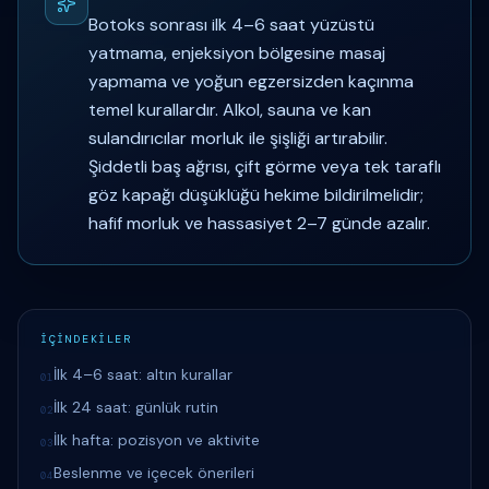
Botoks sonrası ilk 4–6 saat yüzüstü
yatmama, enjeksiyon bölgesine masaj
yapmama ve yoğun egzersizden kaçınma
temel kurallardır. Alkol, sauna ve kan
sulandırıcılar morluk ile şişliği artırabilir.
Şiddetli baş ağrısı, çift görme veya tek taraflı
göz kapağı düşüklüğü hekime bildirilmelidir;
hafif morluk ve hassasiyet 2–7 günde azalır.
İÇİNDEKİLER
İlk 4–6 saat: altın kurallar
01
İlk 24 saat: günlük rutin
02
İlk hafta: pozisyon ve aktivite
03
Beslenme ve içecek önerileri
04