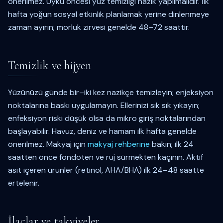
önerilmez. Uyku öncesi yüz temizliği nazik yapılmalıdır. İlk
hafta yoğun sosyal etkinlik planlamak yerine dinlenmeye
zaman ayırın; morluk zirvesi genelde 48–72 saattir.
Temizlik ve hijyen
Yüzünüzü günde bir–iki kez nazikçe temizleyin; enjeksiyon
noktalarına baskı uygulamayın. Ellerinizi sık sık yıkayın;
enfeksiyon riski düşük olsa da mikro giriş noktalarından
başlayabilir. Havuz, deniz ve hamam ilk hafta genelde
önerilmez. Makyaj için
makyaj rehberine
bakın; ilk 24
saatten önce fondöten ve ruj sürmekten kaçının. Aktif
asit içeren ürünler (retinol, AHA/BHA) ilk 24–48 saatte
ertelenir.
İlaçlar ve takviyeler