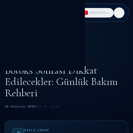
DR. SÖKMEN
LANGUAGES
Ana Sayfa
Blog
Botoks rehberi
Botoks Sonrası Dikkat Edilecekler
BOTOKS
Dr. Fatih Sökmen
Botoks Sonrası Dikkat
Edilecekler: Günlük Bakım
Rehberi
16 Haziran 2025
8
dk okuma
HIZLI CEVAP