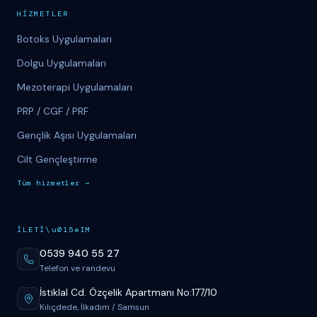
H
İ
ZMETLER
Botoks Uygulamaları
Dolgu Uygulamaları
Mezoterapi Uygulamaları
PRP / CGF / PRF
Gençlik Aşısı Uygulamaları
Cilt Gençleştirme
T
üm
hizmetler
→
İ
LET
İ
\u015eIM
0539 940 55 27
Telefon ve randevu
İstiklal Cd. Özçelik Apartmanı No:177/10
Kılıçdede, İlkadım / Samsun