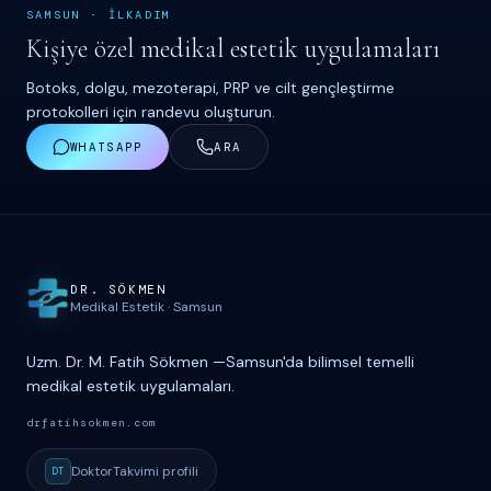
SAMSUN
·
İ
LKADIM
Kişiye özel medikal estetik uygulamaları
Botoks, dolgu, mezoterapi, PRP ve cilt gençleştirme
protokolleri için randevu oluşturun.
WHATSAPP
ARA
Site haritası ve iletişim
DR. S
Ö
KMEN
Medikal Estetik
·
Samsun
Uzm. Dr. M. Fatih Sökmen
—
Samsun'da bilimsel temelli
medikal estetik uygulamaları.
drfatihsokmen.com
DoktorTakvimi
profili
DT