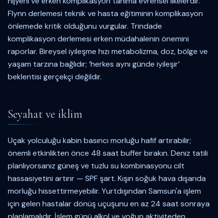
hijyeni ve erken komplikasyon tanıma evrensel ilkelerdir.
Flynn derlemesi teknik ve hasta eğitiminin komplikasyon
önlemede kritik olduğunu vurgular. Trindade
komplikasyon derlemesi erken müdahalenin önemini
raporlar. Bireysel iyileşme hızı metabolizma, doz, bölge ve
yaşam tarzına bağlıdır; ‘herkes aynı günde iyileşir’
beklentisi gerçekçi değildir.
Seyahat ve iklim
Uçak yolculuğu kabin basıncı morluğu hafif artırabilir;
önemli etkinlikten önce 48 saat buffer bırakın. Deniz tatili
planlıyorsanız güneş ve tuzlu su kombinasyonu cilt
hassasiyetini artırır — SPF şart. Kışın soğuk hava dışarıda
morluğu hissettirmeyebilir. Yurtdışından Samsun'a işlem
için gelen hastalar dönüş uçuşunu en az 24 saat sonraya
planlamalıdır. İşlem günü alkol ve yoğun aktiviteden