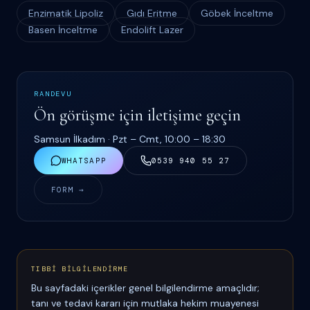
Enzimatik Lipoliz
Gıdı Eritme
Göbek İnceltme
Basen İnceltme
Endolift Lazer
RANDEVU
Ön görüşme için iletişime geçin
Samsun İlkadım ·
Pzt – Cmt, 10:00 – 18:30
WHATSAPP
0539 940 55 27
FORM →
TIBBİ BİLGİLENDİRME
Bu sayfadaki içerikler genel bilgilendirme amaçlıdır;
tanı ve tedavi kararı için mutlaka hekim muayenesi