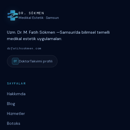
Site haritası ve iletişim
DR. S
Ö
KMEN
Medikal Estetik
·
Samsun
Uzm. Dr. M. Fatih Sökmen
—
Samsun'da bilimsel temelli
medikal estetik uygulamaları.
drfatihsokmen.com
DoktorTakvimi
profili
DT
SAYFALAR
Hakkımda
Blog
Hizmetler
Botoks