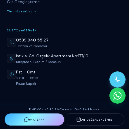
Cilt Gençleştirme
T
üm
hizmetler
→
İ
LET
İ
\u015eIM
0539 940 55 27
Telefon ve randevu
İstiklal Cd. Özçelik Apartmanı No:177/10
Kılıçdede, İlkadım / Samsun
Pzt
–
Cmt
10:00
–
18:30
Pazar kapalı
KVKK
Gizlilik
Çerez Politikası
WHATSAPP
ÖN DEĞERLENDİRME