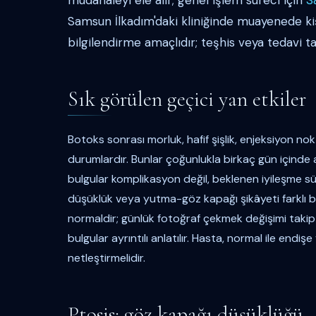
müdahaleyi ele alır; genel işlem süreci için
S
Samsun İlkadım'daki kliniğinde muayenede kişise
bilgilendirme amaçlıdır; teşhis veya tedavi t
Sık görülen geçici yan etkiler
Botoks sonrası morluk, hafif şişlik, enjeksiyon nok
durumlardır. Bunlar çoğunlukla birkaç gün içinde az
bulgular komplikasyon değil, beklenen iyileşme sür
düşüklük veya yutma-göz kapağı şikâyeti farklı bi
normaldir; günlük fotoğraf çekmek değişimi takip e
bulgular ayrıntılı anlatılır. Hasta, normal ile endiş
netleştirmelidir.
Ptosis: göz kapağı düşüklüğü