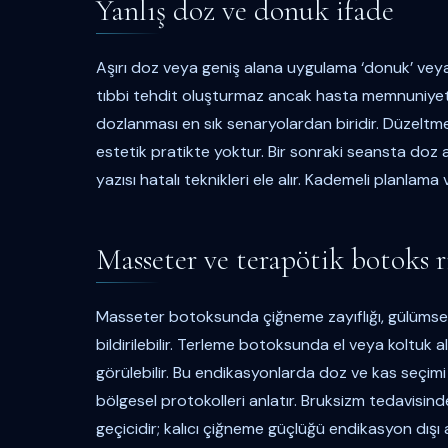
Yanlış doz ve donuk ifade
Aşırı doz veya geniş alana uygulama ‘donuk’ veya ‘m
tıbbi tehdit oluşturmaz ancak hasta memnuniyetini
dozlanması en sık senaryolardan biridir. Düzeltm
estetik pratikte yoktur. Bir sonraki seansta doz 
yazısı hatalı teknikleri ele alır. Kademeli planlama 
Masseter ve terapötik botoks ri
Masseter botoksunda çiğneme zayıflığı, gülümse
bildirilebilir. Terleme botoksunda el veya koltuk
görülebilir. Bu endikasyonlarda doz ve kas seçimi
bölgesel protokolleri anlatır. Bruksizm tedavisin
geçicidir; kalıcı çiğneme güçlüğü endikasyon dışı aşır