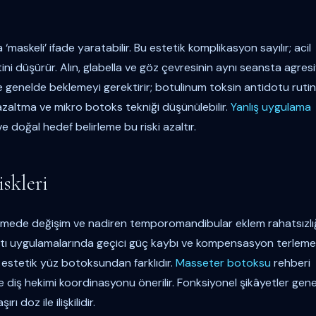
askeli’ ifade yaratabilir. Bu estetik komplikasyon sayılır; acil
 düşürür. Alın, glabella ve göz çevresinin aynı seansta agresi
e genelde beklemeyi gerektirir; botulinum toksin antidotu rutin
azaltma ve mikro botoks tekniği düşünülebilir.
Yanlış uygulama
ve doğal hedef belirleme bu riski azaltır.
skleri
mede değişim ve nadiren temporomandibular eklem rahatsızlı
 altı uygulamalarında geçici güç kaybı ve kompensasyon terleme
 estetik yüz botoksundan farklıdır.
Masseter botoksu
rehberi
de diş hekimi koordinasyonu önerilir. Fonksiyonel şikâyetler gen
ı doz ile ilişkilidir.