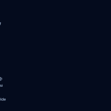
f
ğı
si
elde