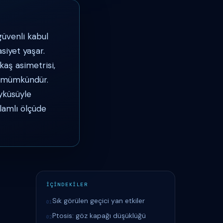
üvenli kabul
asiyet yaşar.
kaş asimetrisi,
ı mümkündür.
öyküsüyle
nlamlı ölçüde
İÇİNDEKİLER
Sık görülen geçici yan etkiler
01
Ptosis: göz kapağı düşüklüğü
02