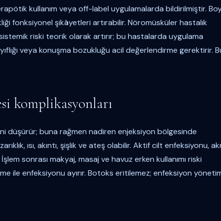
terapötik kullanım veya off-label uygulamalarda bildirilmiştir. Bo
 fonksiyonel şikâyetleri artırabilir. Nöromüsküler hastalık
stemik riski teorik olarak artırır; bu hastalarda uygulama
ayıflığı veya konuşma bozukluğu acil değerlendirme gerektirir. B
esi komplikasyonları
iskini düşürür; buna rağmen nadiren enjeksiyon bölgesinde
rıklık, ısı, akıntı, şişlik ve ateş olabilir. Aktif cilt enfeksiyonu, a
İşlem sonrası makyaj, masaj ve havuz erken kullanımı riski
şme ile enfeksiyonu ayırır. Botoks eritilemez; enfeksiyon yöneti