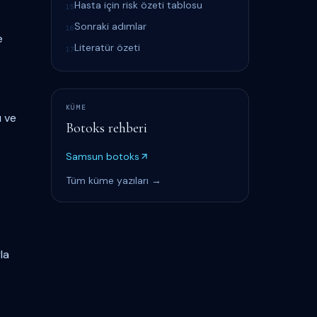
Hasta için risk özeti tablosu
15
Sonraki adımlar
16
e
Literatür özeti
17
KÜME
ı ve
Botoks rehberi
Samsun botoks
Tüm küme yazıları →
la