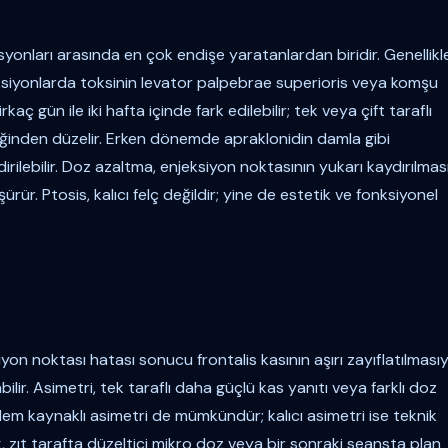
onları arasında en çok endişe yaratanlardan biridir. Genellikl
eksiyonlarda toksinin levator palpebrae superioris veya komşu
kaç gün ile iki hafta içinde fark edilebilir; tek veya çift taraflı
iliğinden düzelir. Erken dönemde apraklonidin damla gibi
rilebilir. Doz azaltma, enjeksiyon noktasının yukarı kaydırılmas
rür. Ptosis, kalıcı felç değildir; yine de estetik ve fonksiyonel
n noktası hatası sonucu frontalis kasının aşırı zayıflatılmasıy
bilir. Asimetri, tek taraflı daha güçlü kas yanıtı veya farklı doz
em kaynaklı asimetri de mümkündür; kalıcı asimetri ise teknik
k, zıt tarafta düzeltici mikro doz veya bir sonraki seansta plan