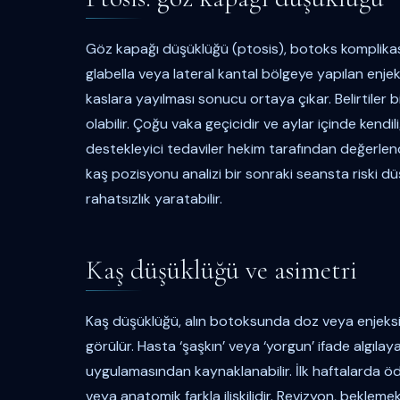
Göz kapağı düşüklüğü (ptosis), botoks komplikasy
glabella veya lateral kantal bölgeye yapılan enj
kaslara yayılması sonucu ortaya çıkar. Belirtiler bir
olabilir. Çoğu vaka geçicidir ve aylar içinde kend
destekleyici tedaviler hekim tarafından değerlendi
kaş pozisyonu analizi bir sonraki seansta riski düşü
rahatsızlık yaratabilir.
Kaş düşüklüğü ve asimetri
Kaş düşüklüğü, alın botoksunda doz veya enjeksiyo
görülür. Hasta ‘şaşkın’ veya ‘yorgun’ ifade algılaya
uygulamasından kaynaklanabilir. İlk haftalarda öd
veya anatomik farkla ilişkilidir. Revizyon, bekleme