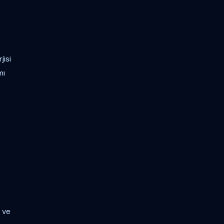
jisi
mı
 ve