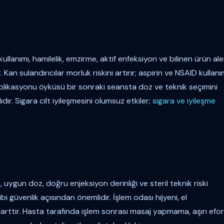
llanımı, hamilelik, emzirme, aktif enfeksiyon ve bilinen ürün aler
an sulandırıcılar morluk riskini artırır; aspirin ve NSAID kullanı
plikasyonu öyküsü bir sonraki seansta doz ve teknik seçimini
dır. Sigara cilt iyileşmesini olumsuz etkiler;
sigara ve iyileşme
, uygun doz, doğru enjeksiyon derinliği ve steril teknik riski
bi güvenlik açısından önemlidir. İşlem odası hijyeni, el
rttır. Hasta tarafında işlem sonrası masaj yapmama, aşırı efor