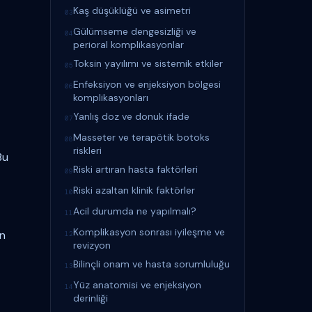
Kaş düşüklüğü ve asimetri
03
Gülümseme dengesizliği ve
04
perioral komplikasyonlar
Toksin yayılımı ve sistemik etkiler
05
Enfeksiyon ve enjeksiyon bölgesi
06
komplikasyonları
Yanlış doz ve donuk ifade
07
Masseter ve terapötik botoks
08
riskleri
Bu
Riski artıran hasta faktörleri
09
Riski azaltan klinik faktörler
10
Acil durumda ne yapılmalı?
11
Komplikasyon sonrası iyileşme ve
en
12
revizyon
Bilinçli onam ve hasta sorumluluğu
13
Yüz anatomisi ve enjeksiyon
14
derinliği