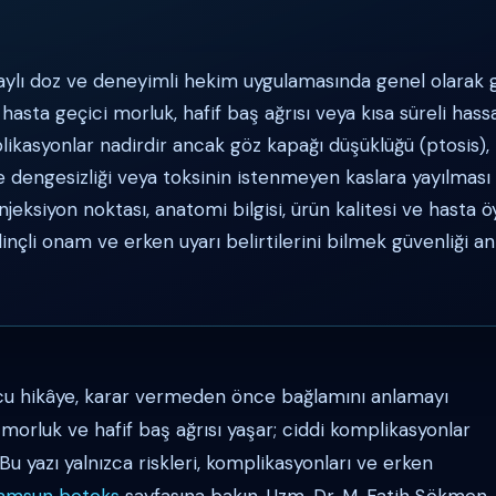
aylı doz ve deneyimli hekim uygulamasında genel olarak g
u hasta geçici morluk, hafif baş ağrısı veya kısa süreli hass
ikasyonlar nadirdir ancak göz kapağı düşüklüğü (ptosis), 
dengesizliği veya toksinin istenmeyen kaslara yayılmas
enjeksiyon noktası, anatomi bilgisi, ürün kalitesi ve hasta 
 Bilinçli onam ve erken uyarı belirtilerini bilmek güvenliği a
ucu hikâye, karar vermeden önce bağlamını anlamayı
 morluk ve hafif baş ağrısı yaşar; ciddi komplikasyonlar
. Bu yazı yalnızca riskleri, komplikasyonları ve erken