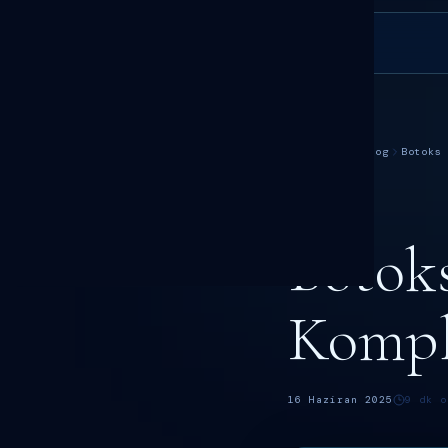
DR. SÖKMEN
Ana Sayfa
Blog
Botoks
BOTOKS
Botoks
Dr. Fatih Sökmen
Kompl
16 Haziran 2025
9
dk o