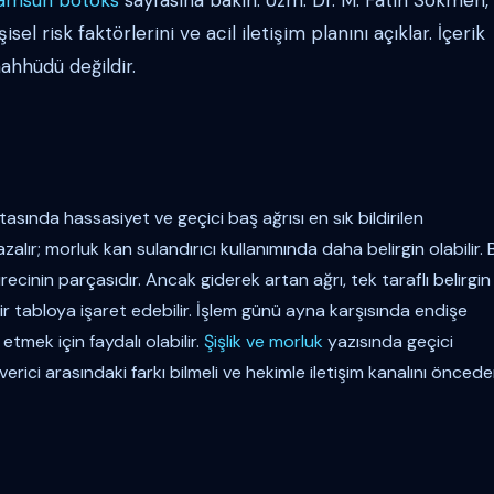
amsun botoks
sayfasına bakın. Uzm. Dr. M. Fatih Sökmen,
l risk faktörlerini ve acil iletişim planını açıklar. İçerik
aahhüdü değildir.
tasında hassasiyet ve geçici baş ağrısı en sık bildirilen
alır; morluk kan sulandırıcı kullanımında daha belirgin olabilir. 
ecinin parçasıdır. Ancak giderek artan ağrı, tek taraflı belirgin
r tabloya işaret edebilir. İşlem günü ayna karşısında endişe
tmek için faydalı olabilir.
Şişlik ve morluk
yazısında geçici
e verici arasındaki farkı bilmeli ve hekimle iletişim kanalını önced