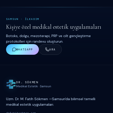
SAMSUN
·
İ
LKADIM
Kişiye özel medikal estetik uygulamaları
Botoks, dolgu, mezoterapi, PRP ve cilt gençleştirme
protokolleri için randevu oluşturun.
WHATSAPP
ARA
Site haritası ve iletişim
DR. S
Ö
KMEN
Medikal Estetik
·
Samsun
Uzm. Dr. M. Fatih Sökmen
—
Samsun'da bilimsel temelli
medikal estetik uygulamaları.
drfatihsokmen.com