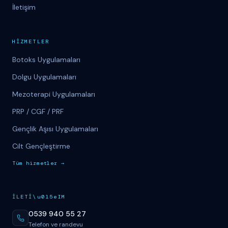
İletişim
H
İ
ZMETLER
Botoks Uygulamaları
Dolgu Uygulamaları
Mezoterapi Uygulamaları
PRP / CGF / PRF
Gençlik Aşısı Uygulamaları
Cilt Gençleştirme
T
üm
hizmetler
→
İ
LET
İ
\u015eIM
0539 940 55 27
Telefon ve randevu