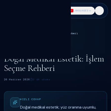
DR. SÖKMEN
LANGUAGES
Ana Sayfa
Blog
Botoks rehberi
Doğal Medikal Estetik: İşlem Seçme Rehberi
BOTOKS
Dr. Fatih Sökmen
Doğal Medikal Estetik: İşlem
Seçme Rehberi
26 Haziran 2026
2
dk okuma
HIZLI CEVAP
Doğal medikal estetik; yüz oranına uyumlu,