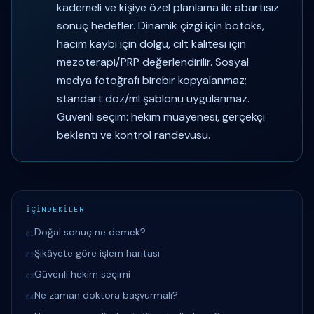
kademeli ve kişiye özel planlama ile abartısız
sonuç hedefler. Dinamik çizgi için botoks,
hacim kaybı için dolgu, cilt kalitesi için
mezoterapi/PRP değerlendirilir. Sosyal
medya fotoğrafı birebir kopyalanmaz;
standart doz/ml şablonu uygulanmaz.
Güvenli seçim: hekim muayenesi, gerçekçi
beklenti ve kontrol randevusu.
İÇİNDEKİLER
Doğal sonuç ne demek?
01
Şikâyete göre işlem haritası
02
Güvenli hekim seçimi
03
Ne zaman doktora başvurmalı?
04