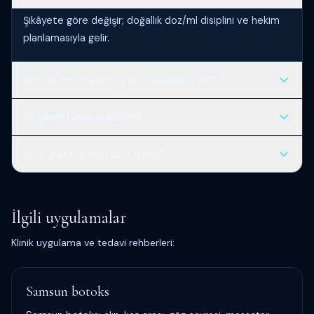
Şikâyete göre değişir; doğallık doz/ml disiplini ve hekim
planlamasıyla gelir.
Sosyal medya fotoğrafı kopyalanır mı?
Hayır; anatomi ve mimik farklıdır. Referans olarak
İlk işlem hangisi olmalı?
konuşulur, birebir hedeflenmez.
Muayenede belirlenir; çoğu hasta botoks veya hafif
Aynı gün birden fazla işlem?
dolgu ile başlar.
Uygun hastalarda mümkün; kademeli plan bazen daha
güvenlidir.
İlgili uygulamalar
Klinik uygulama ve tedavi rehberleri:
Samsun botoks