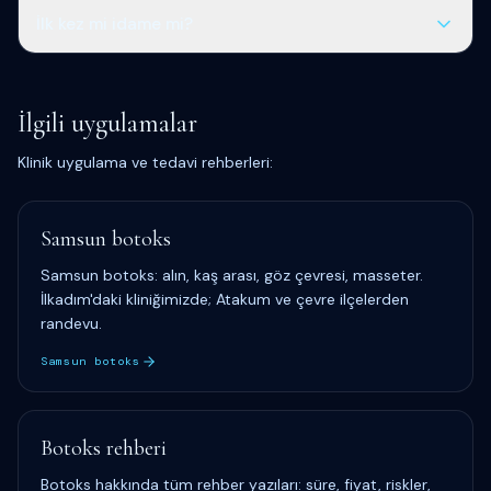
Botoks 10–14. gün; dolgu 2–4 hafta sonra. Etkinlikten
İlk kez mi idame mi?
önce buffer bırakın.
İdame seanslarında süre kısalabilir; yine de 2–3 hafta
buffer önerilir.
İlgili uygulamalar
Klinik uygulama ve tedavi rehberleri:
Samsun botoks
Samsun botoks: alın, kaş arası, göz çevresi, masseter.
İlkadım'daki kliniğimizde; Atakum ve çevre ilçelerden
randevu.
Samsun botoks
Botoks rehberi
Botoks hakkında tüm rehber yazıları: süre, fiyat, riskler,