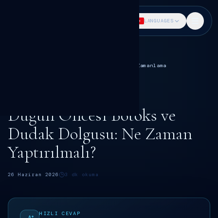
DR. SÖKMEN
LANGUAGES
Ana Sayfa
Blog
Botoks rehberi
Düğün Öncesi Botoks ve Dudak Dolgusu Zamanlama
BOTOKS
Dr. Fatih Sökmen
Düğün Öncesi Botoks ve
Dudak Dolgusu: Ne Zaman
Yaptırılmalı?
26 Haziran 2026
3
dk okuma
HIZLI CEVAP