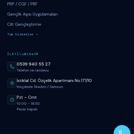
PRP / CGF / PRF
Gençlik Aşısı Uygulamaları
Cilt Gençleştirme
T
üm
hizmetler
→
İ
LET
İ
\u015eIM
0539 940 55 27
Telefon ve randevu
İstiklal Cd. Özçelik Apartmanı No:177/10
Kılıçdede, İlkadım / Samsun
Pzt
–
Cmt
10:00
–
18:30
Pazar kapalı