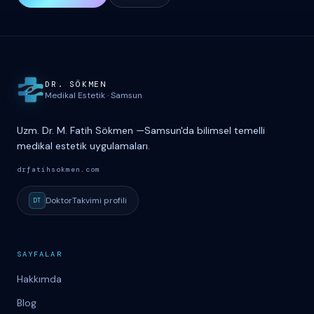
Site haritası ve iletişim
DR. S
Ö
KMEN
Medikal Estetik
·
Samsun
Uzm. Dr. M. Fatih Sökmen
—
Samsun'da bilimsel temelli
medikal estetik uygulamaları.
drfatihsokmen.com
DoktorTakvimi
profili
DT
SAYFALAR
Hakkımda
Blog