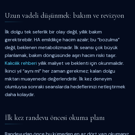
Uzun vadeli düşünmek: bakım ve revizyon
İlk dolgu tek seferlik bir olay değil, yıllık bakım
gerektirebilir. HA emildikçe hacim azalır; bu “bozulma”
değil, beklenen metabolizmadır. İlk seansı çok büyük
planlamak, bakım döngüsünde aşırı hacim riski taşır.
Kalıcılık rehberi
yıllık maliyet ve beklenti için okunmalıdır.
İkinci yıl “aynı ml” her zaman gerekmez; kalan dolgu
miktarı muayenede değerlendirilir. İlk kez deneyim
olumluysa sonraki seanslarda hedeflerinizi netleştirmek
daha kolaydır.
İlk kez randevu öncesi okuma planı
Randevudan önce bu kümeden en az dört yazı okumanız