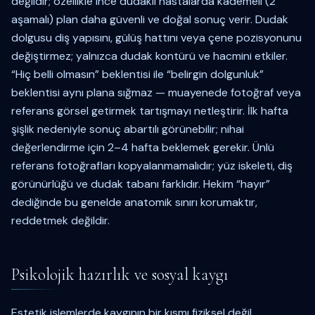
değildir; özellikle ince dudaklı hastalarda kademeli (2
aşamalı) plan daha güvenli ve doğal sonuç verir. Dudak
dolgusu diş yapısını, gülüş hattını veya çene pozisyonunu
değiştirmez; yalnızca dudak kontürü ve hacmini etkiler.
“Hiç belli olmasın” beklentisi ile “belirgin dolgunluk”
beklentisi aynı plana sığmaz — muayenede fotoğraf veya
referans görsel getirmek tartışmayı netleştirir. İlk hafta
şişlik nedeniyle sonuç abartılı görünebilir; nihai
değerlendirme için 2–4 hafta beklemek gerekir. Ünlü
referans fotoğrafları kopyalanmamalıdır; yüz iskeleti, diş
görünürlüğü ve dudak tabanı farklıdır. Hekim “hayır”
dediğinde bu genelde anatomik sınırı korumaktır,
reddetmek değildir.
Psikolojik hazırlık ve sosyal kaygı
Estetik işlemlerde kaygının bir kısmı fiziksel değil,