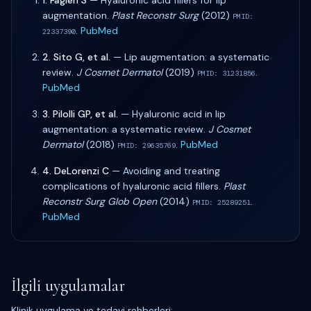
1
.
Fagien S
—
Hyaluronic acid fillers for lip
augmentation
.
Plast Reconstr Surg
(
2012
)
PMID:
.
PubMed
22337390
2
.
Sito G, et al.
—
Lip augmentation: a systematic
review
.
J Cosmet Dermatol
(
2019
)
.
PMID:
31231856
PubMed
3
.
Pilolli GP, et al.
—
Hyaluronic acid in lip
augmentation: a systematic review
.
J Cosmet
Dermatol
(
2018
)
.
PubMed
PMID:
29635769
4
.
DeLorenzi C
—
Avoiding and treating
complications of hyaluronic acid fillers
.
Plast
Reconstr Surg Glob Open
(
2014
)
.
PMID:
25289251
PubMed
İlgili uygulamalar
Klinik uygulama ve tedavi rehberleri: