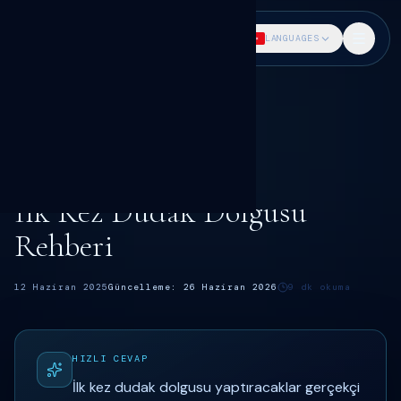
DR. SÖKMEN
LANGUAGES
Ana Sayfa
Blog
Dudak dolgusu rehberi
İlk Kez Dudak Dolgusu Rehberi
DUDAK DOLGUSU
Dr. Fatih Sökmen
İlk Kez Dudak Dolgusu
Rehberi
12 Haziran 2025
Güncelleme:
26 Haziran 2026
9
dk okuma
HIZLI CEVAP
İlk kez dudak dolgusu yaptıracaklar gerçekçi