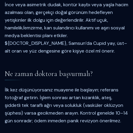
İnce veya asimetrik dudak, kontür kaybı veya yaşla hacim
azalması olan, gerçekçi doğal görünüm hedefleyen
yetişkinler ilk dolgu için değerlendirilir. Aktif uçuk,
hamilelik/emzirme, kan sulandırıcı kullanımı ve aşırı sosyal
medya beklentisi planı etkiler.
${DOCTOR_DISPLAY_NAME}, Samsun’da Cupid yay, üst–
alt oran ve yüz dengesine göre kişiye özel ml önerir.
Ne zaman doktora başvurmalı?
İlk kez düşünüyorsanız muayene ile başlayın; referans
fotoğraf getirin. İşlem sonrası artan kızarıklık, ateş,
şiddetli tek taraflı ağrı veya solukluk (vasküler oklüzyon
şüphesi) varsa gecikmeden arayın. Kontrol genelde 10–14
gün sonradır; ödem inmeden panik revizyon önerilmez.