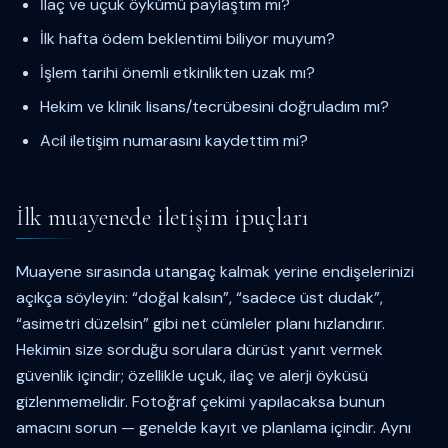
İlaç ve uçuk öykümü paylaştım mı?
İlk hafta ödem beklentimi biliyor muyum?
İşlem tarihi önemli etkinlikten uzak mı?
Hekim ve klinik lisans/tecrübesini doğruladım mı?
Acil iletişim numarasını kaydettim mi?
İlk muayenede iletişim ipuçları
Muayene sırasında utangaç kalmak yerine endişelerinizi
açıkça söyleyin: “doğal kalsın”, “sadece üst dudak”,
“asimetri düzelsin” gibi net cümleler planı hızlandırır.
Hekimin size sorduğu sorulara dürüst yanıt vermek
güvenlik içindir; özellikle uçuk, ilaç ve alerji öyküsü
gizlenmemelidir. Fotoğraf çekimi yapılacaksa bunun
amacını sorun — genelde kayıt ve planlama içindir. Aynı