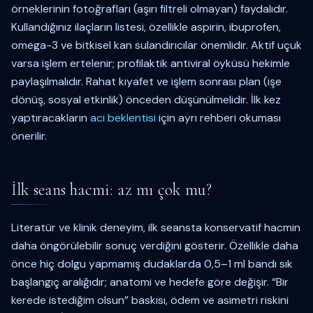
örneklerinin fotoğrafları (aşırı filtreli olmayan) faydalıdır.
Kullandığınız ilaçların listesi, özellikle aspirin, ibuprofen,
omega-3 ve bitkisel kan sulandırıcılar önemlidir. Aktif uçuk
varsa işlem ertelenir; profilaktik antiviral öyküsü hekimle
paylaşılmalıdır. Rahat kıyafet ve işlem sonrası plan (işe
dönüş, sosyal etkinlik) önceden düşünülmelidir. İlk kez
yaptıracakların
acı beklentisi
için ayrı rehberi okuması
önerilir.
İlk seans hacmi: az mı çok mu?
Literatür ve klinik deneyim, ilk seansta konservatif hacmin
daha öngörülebilir sonuç verdiğini gösterir. Özellikle daha
önce hiç dolgu yapmamış dudaklarda 0,5–1 ml bandı sık
başlangıç aralığıdır; anatomi ve hedefe göre değişir. “Bir
kerede istediğim olsun” baskısı, ödem ve asimetri riskini