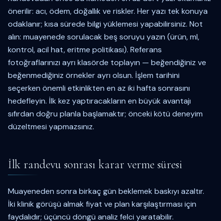
önerilir: acı, ödem, doğallık ve riskler. Her yazı tek konuya
odaklanır; kısa sürede bilgi yüklemesi yapabilirsiniz. Not
alın: muayenede sorulacak beş soruyu yazın (ürün, ml,
kontrol, acil hat, eritme politikası). Referans
fotoğraflarınızı ayrı klasörde toplayın — beğendiğiniz ve
beğenmediğiniz örnekler ayrı olsun. İşlem tarihini
seçerken önemli etkinlikten en az iki hafta sonrasını
hedefleyin. İlk kez yaptıracakların en büyük avantajı
sıfırdan doğru planla başlamaktır; önceki kötü deneyim
düzeltmesi yapmazsınız.
İlk randevu sonrası karar verme süresi
Muayeneden sonra birkaç gün beklemek baskıyı azaltır.
İki klinik görüşü almak fiyat ve plan karşılaştırması için
faydalıdır; üçüncü döngü analiz felci yaratabilir.