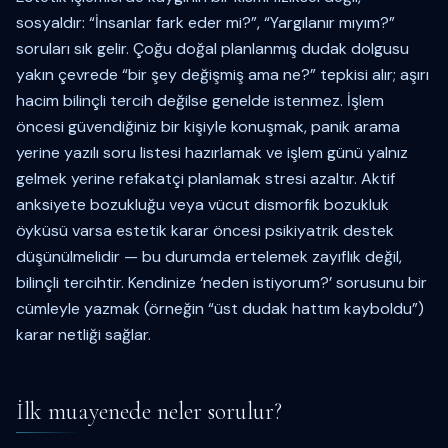
sosyaldır: “İnsanlar fark eder mi?”, “Yargılanır mıyım?”
soruları sık gelir. Çoğu doğal planlanmış dudak dolgusu
yakın çevrede “bir şey değişmiş ama ne?” tepkisi alır; aşırı
hacim bilinçli tercih değilse genelde istenmez. İşlem
öncesi güvendiğiniz bir kişiyle konuşmak, panik arama
yerine yazılı soru listesi hazırlamak ve işlem günü yalnız
gelmek yerine refakatçi planlamak stresi azaltır. Aktif
anksiyete bozukluğu veya vücut dismorfik bozukluk
öyküsü varsa estetik karar öncesi psikiyatrik destek
düşünülmelidir — bu durumda ertelemek zayıflık değil,
bilinçli tercihtir. Kendinize ‘neden istiyorum?’ sorusunu bir
cümleyle yazmak (örneğin “üst dudak hattım kayboldu”)
karar netliği sağlar.
İlk muayenede neler sorulur?