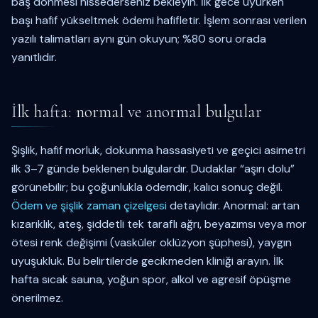
baş dönmesi hissederseniz bekleyin. İlk gece uyurken
başı hafif yükseltmek ödemi hafifletir. İşlem sonrası verilen
yazılı talimatları aynı gün okuyun; %80 soru orada
yanıtlıdır.
İlk hafta: normal ve anormal bulgular
Şişlik, hafif morluk, dokunma hassasiyeti ve geçici asimetri
ilk 3–7 günde beklenen bulgulardır. Dudaklar “aşırı dolu”
görünebilir; bu çoğunlukla ödemdir, kalıcı sonuç değil.
Ödem ve şişlik zaman çizelgesi
detaylıdır. Anormal: artan
kızarıklık, ateş, şiddetli tek taraflı ağrı, beyazımsı veya mor
ötesi renk değişimi (vasküler oklüzyon şüphesi), yaygın
uyuşukluk. Bu belirtilerde gecikmeden kliniği arayın. İlk
hafta sıcak sauna, yoğun spor, alkol ve agresif öpüşme
önerilmez.