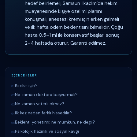
hedef belirlemeli, Samsun İlkadım’da hekim
muayenesinde kişiye özel ml planını
konuşmalı, anestezi kremi için erken gelmeli
ve ilk hafta ödem beklentisini bilmelidir. Çoğu
hasta 0,5–1 ml ile konservatif başlar; sonuç
2–4 haftada oturur. Garanti edilmez.
İÇİNDEKİLER
Kimler için?
01
Ne zaman doktora başvurmalı?
02
Ne zaman yeterli olmaz?
03
İlk kez neden farklı hissedilir?
04
Beklenti yönetimi: ne mümkün, ne değil?
05
Psikolojik hazırlık ve sosyal kaygı
06