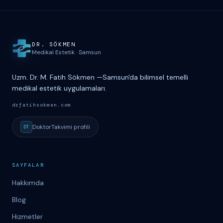
Site haritası ve iletişim
DR. S
Ö
KMEN
Medikal Estetik
·
Samsun
Uzm. Dr. M. Fatih Sökmen
—
Samsun'da bilimsel temelli
medikal estetik uygulamaları.
drfatihsokmen.com
DoktorTakvimi
profili
DT
SAYFALAR
Hakkımda
Blog
Hizmetler