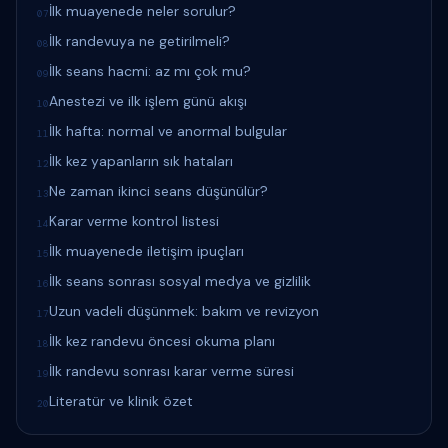
İlk muayenede neler sorulur?
07
İlk randevuya ne getirilmeli?
08
İlk seans hacmi: az mı çok mu?
09
Anestezi ve ilk işlem günü akışı
10
İlk hafta: normal ve anormal bulgular
11
İlk kez yapanların sık hataları
12
Ne zaman ikinci seans düşünülür?
13
Karar verme kontrol listesi
14
İlk muayenede iletişim ipuçları
15
İlk seans sonrası sosyal medya ve gizlilik
16
Uzun vadeli düşünmek: bakım ve revizyon
17
İlk kez randevu öncesi okuma planı
18
İlk randevu sonrası karar verme süresi
19
Literatür ve klinik özet
20