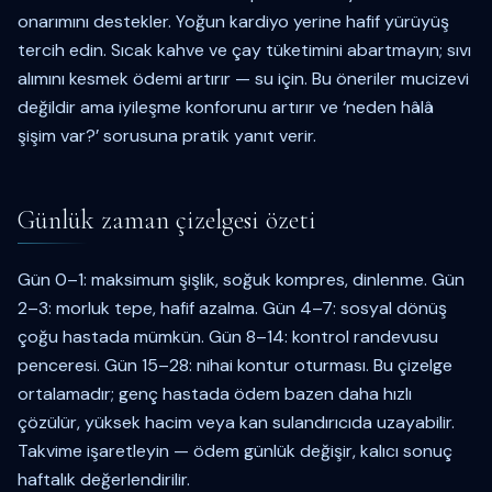
onarımını destekler. Yoğun kardiyo yerine hafif yürüyüş
tercih edin. Sıcak kahve ve çay tüketimini abartmayın; sıvı
alımını kesmek ödemi artırır — su için. Bu öneriler mucizevi
değildir ama iyileşme konforunu artırır ve ‘neden hâlâ
şişim var?’ sorusuna pratik yanıt verir.
Günlük zaman çizelgesi özeti
Gün 0–1: maksimum şişlik, soğuk kompres, dinlenme. Gün
2–3: morluk tepe, hafif azalma. Gün 4–7: sosyal dönüş
çoğu hastada mümkün. Gün 8–14: kontrol randevusu
penceresi. Gün 15–28: nihai kontur oturması. Bu çizelge
ortalamadır; genç hastada ödem bazen daha hızlı
çözülür, yüksek hacim veya kan sulandırıcıda uzayabilir.
Takvime işaretleyin — ödem günlük değişir, kalıcı sonuç
haftalık değerlendirilir.