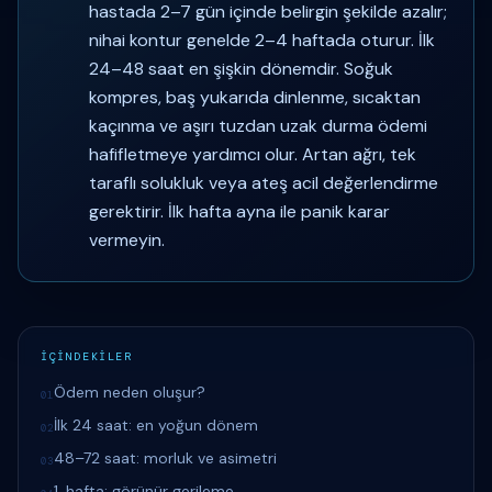
hastada 2–7 gün içinde belirgin şekilde azalır;
nihai kontur genelde 2–4 haftada oturur. İlk
24–48 saat en şişkin dönemdir. Soğuk
kompres, baş yukarıda dinlenme, sıcaktan
kaçınma ve aşırı tuzdan uzak durma ödemi
hafifletmeye yardımcı olur. Artan ağrı, tek
taraflı solukluk veya ateş acil değerlendirme
gerektirir. İlk hafta ayna ile panik karar
vermeyin.
İÇİNDEKİLER
Ödem neden oluşur?
01
İlk 24 saat: en yoğun dönem
02
48–72 saat: morluk ve asimetri
03
1. hafta: görünür gerileme