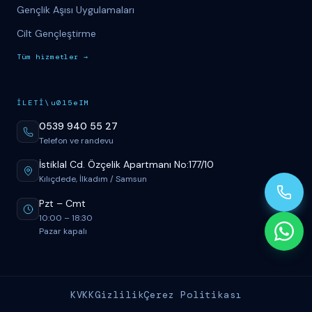
Gençlik Aşısı Uygulamaları
Cilt Gençleştirme
T
üm
hizmetler
→
İ
LET
İ
\u015eIM
0539 940 55 27
Telefon ve randevu
İstiklal Cd. Özçelik Apartmanı No:177/10
Kılıçdede, İlkadım / Samsun
Pzt
–
Cmt
10:00
–
18:30
Pazar kapalı
KVKK
Gizlilik
Çerez Politikası