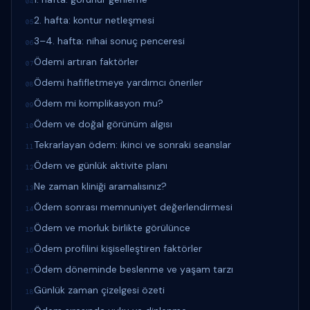
04
2. hafta: kontur netleşmesi
05
3–4. hafta: nihai sonuç penceresi
06
Ödemi artıran faktörler
07
Ödemi hafifletmeye yardımcı öneriler
08
Ödem mi komplikasyon mu?
09
Ödem ve doğal görünüm algısı
10
Tekrarlayan ödem: ikinci ve sonraki seanslar
11
Ödem ve günlük aktivite planı
12
Ne zaman kliniği aramalısınız?
13
Ödem sonrası memnuniyet değerlendirmesi
14
Ödem ve morluk birlikte görülünce
15
Ödem profilini kişiselleştiren faktörler
16
Ödem döneminde beslenme ve yaşam tarzı
17
Günlük zaman çizelgesi özeti
18