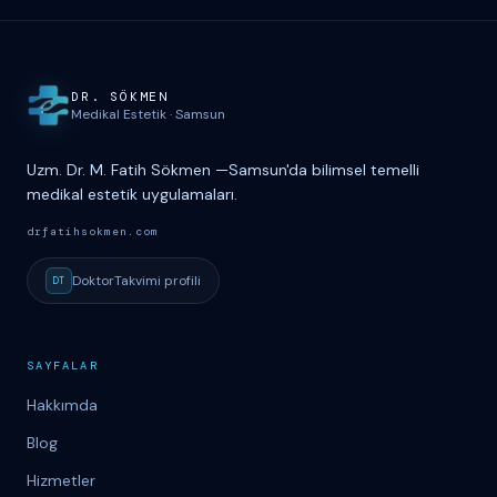
Site haritası ve iletişim
DR. S
Ö
KMEN
Medikal Estetik
·
Samsun
Uzm. Dr. M. Fatih Sökmen
—
Samsun'da bilimsel temelli
medikal estetik uygulamaları.
drfatihsokmen.com
DoktorTakvimi
profili
DT
SAYFALAR
Hakkımda
Blog
Hizmetler