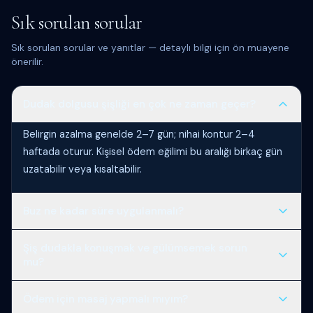
Sık sorulan sorular
Sık sorulan sorular ve yanıtlar — detaylı bilgi için ön muayene
önerilir.
Dudak dolgusu şişliği en çok ne zaman geçer?
Belirgin azalma genelde 2–7 gün; nihai kontur 2–4
haftada oturur. Kişisel ödem eğilimi bu aralığı birkaç gün
uzatabilir veya kısaltabilir.
Buz ne kadar süre uygulanmalı?
10–15 dakika uygulama, en az 30 dakika ara; cildi
Şiş dudakla konuşmak ve gülümsemek sorun
dondurmayın, havlu ile sarın. Aşırı soğuk doku hasarı
mu?
yapabilir.
Hafif hareket normaldir; abartılı mimik ve geniş ağız açma
Ödem için masaj yapmalı mıyım?
ilk günlerde gerginlik yapabilir. Konforunuza göre