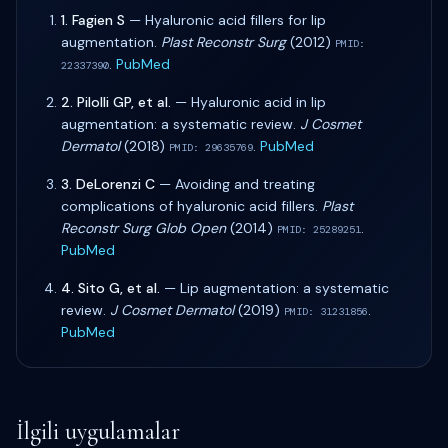
1
.
Fagien S
—
Hyaluronic acid fillers for lip
augmentation
.
Plast Reconstr Surg
(
2012
)
PMID:
.
PubMed
22337390
2
.
Pilolli GP, et al.
—
Hyaluronic acid in lip
augmentation: a systematic review
.
J Cosmet
Dermatol
(
2018
)
.
PubMed
PMID:
29635769
3
.
DeLorenzi C
—
Avoiding and treating
complications of hyaluronic acid fillers
.
Plast
Reconstr Surg Glob Open
(
2014
)
.
PMID:
25289251
PubMed
4
.
Sito G, et al.
—
Lip augmentation: a systematic
review
.
J Cosmet Dermatol
(
2019
)
.
PMID:
31231856
PubMed
İlgili uygulamalar