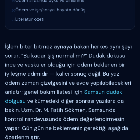
Ödem sırasında uyku ve dinlenme
19
Ödem ve işe/sosyal hayata dönüş
20
Literatür özeti
21
İşlem biter bitmez aynaya bakan herkes aynı şeyi
sorar: “Bu kadar şiş normal mi?” Dudak dokusu
ince ve vasküler olduğu için ödem beklenen bir
iyileşme adımıdır — kalıcı sonuç değil. Bu yazı
ödem zaman çizelgesini ve evde yapılabilecekleri
anlatır; genel bakım listesi için
Samsun dudak
dolgusu
ve kümedeki diğer sonrası yazılara da
bakın. Uzm. Dr. M. Fatih Sökmen, Samsun'da
kontrol randevusunda ödem değerlendirmesini
yapar. Gün gün ne beklemeniz gerektiği aşağıda
özetlenmiştir.