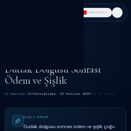
DR. SÖKMEN
LANGUAGES
Ana Sayfa
Blog
Dudak dolgusu rehberi
Dudak Dolgusu Sonrası Ödem ve Şişlik
DUDAK DOLGUSU
Dr. Fatih Sökmen
Dudak Dolgusu Sonrası
Ödem ve Şişlik
12 Haziran 2025
Güncelleme:
15 Haziran 2025
9
dk okuma
HIZLI CEVAP
Dudak dolgusu sonrası ödem ve şişlik çoğu