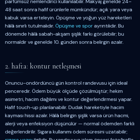
parfümsüz nemlendirici kullanılabilir. Makyaj genelde 24–
48 saat sonra hafif ürünlerle mümkündür; açık yara veya
kabuk varsa erteleyin. Öpüşme ve yoğun yüz hareketleri
hâlâ sınırlı tutulmalıdır.
Öpüşme ve spor
ayrıntılıdır. Bu
dönemde hâlâ sabah-akşam şişlik farkı görülebilir; bu
normaldir ve genelde 10. günden sonra belirgin azalır.
2. hafta: kontur netleşmesi
Onuncu–ondördüncü gün kontrol randevusu için ideal
penceredir. Ödem büyük ölçüde çözülmüştür; hekim
asimetri, hacim dağılımı ve kontur değerlendirmesi yapar.
Hafif touch-up planlanabilir. Dudak hareketiyle hacim
kayması hissi azalır. Hâlâ belirgin şişlik varsa ürün hacmi,
alerji veya enfeksiyon düşünülür — normal ödemden farklı
değerlendirilir. Sigara kullanımı ödem süresini uzatabilir;
sigara yazısı
ilgilidir. Bu randevuya işlem öncesi fotoğrafla