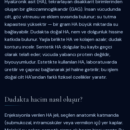
Hyalüronik asit (HA), tekrarlayan disakkarit birimlerinden
oluşan bir glikozaminoglikandır (GAG). İnsan vücudunda
cilt, göz vitreusu ve eklem sıvısında bulunur; su tutma
kapasitesi yüksektir — bir gram HA büyük miktarda su
bağlayabilir. Dudakta doğal HA, nem ve dolgunluk hissine
katkıda bulunur. Yaşla birlikte HA ve kolajen azalır; dudak
konturu incelir. Sentetik HA dolgular bu kaybı geçici
olarak telafi eder; vücuda yabancı protein değildir,
biyouyumludur. Estetikte kullanılan HA, laboratuvarda
üretilir ve çapraz bağlanarak jel haline getirilir; bu işlem
doğal cilt HA'sından farklı fiziksel özellikler yaratır.
Dudakta hacim nasıl oluşur?
Enjeksiyonla verilen HA jeli, seçilen anatomik katmanda
(submukozal, intramüsküler veya vermilion içi) yer kaplar.