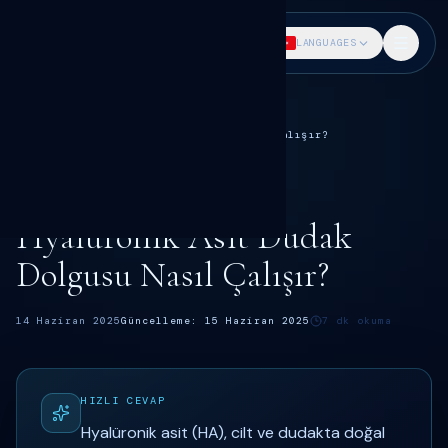
DR. SÖKMEN
LANGUAGES
Ana Sayfa
Blog
Dudak dolgusu rehberi
Hyalüronik Asit Dudak Dolgusu Nasıl Çalışır?
DUDAK DOLGUSU
Dr. Fatih Sökmen
Hyalüronik Asit Dudak
Dolgusu Nasıl Çalışır?
14 Haziran 2025
Güncelleme:
15 Haziran 2025
7
dk okuma
HIZLI CEVAP
Hyalüronik asit (HA), cilt ve dudakta doğal