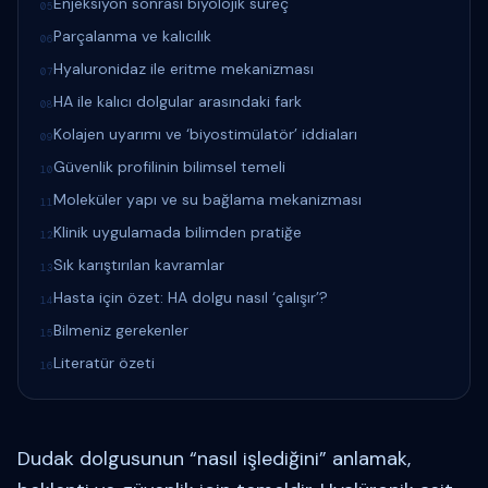
Enjeksiyon sonrası biyolojik süreç
05
Parçalanma ve kalıcılık
06
Hyaluronidaz ile eritme mekanizması
07
HA ile kalıcı dolgular arasındaki fark
08
Kolajen uyarımı ve ‘biyostimülatör’ iddiaları
09
Güvenlik profilinin bilimsel temeli
10
Moleküler yapı ve su bağlama mekanizması
11
Klinik uygulamada bilimden pratiğe
12
Sık karıştırılan kavramlar
13
Hasta için özet: HA dolgu nasıl ‘çalışır’?
14
Bilmeniz gerekenler
15
Literatür özeti
16
Dudak dolgusunun “nasıl işlediğini” anlamak,