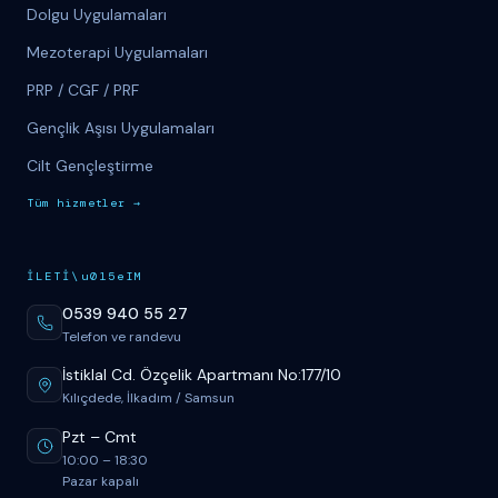
Dolgu Uygulamaları
Mezoterapi Uygulamaları
PRP / CGF / PRF
Gençlik Aşısı Uygulamaları
Cilt Gençleştirme
T
üm
hizmetler
→
İ
LET
İ
\u015eIM
0539 940 55 27
Telefon ve randevu
İstiklal Cd. Özçelik Apartmanı No:177/10
Kılıçdede, İlkadım / Samsun
Pzt
–
Cmt
10:00
–
18:30
Pazar kapalı