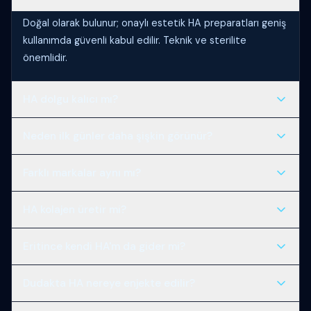
Doğal olarak bulunur; onaylı estetik HA preparatları geniş
kullanımda güvenli kabul edilir. Teknik ve sterilite
önemlidir.
HA dolgu kalıcı mı?
Hayır; aylar içinde parçalanır. Kalıcı dolgu farklı
Neden ilk günler daha şişkin görünür?
maddelerdir ve dudakta önerilmez.
Enjeksiyon travması, su tutma ve ödem birleşir; birkaç
Farklı markalar aynı mı?
gün içinde azalır.
Hayır; çapraz bağlama, viskozite ve lidokain içeriği
HA kolajen üretir mi?
farklıdır.
Birincil etki hacimdir; kolajen uyarımı ikincil ve sınırlı
Eritince kendi HA'm da gider mi?
olabilir.
Kısmen etkilenebilir; geçici incelme normaldir, zamanla
Dudakta HA nereye enjekte edilir?
toparlanır.