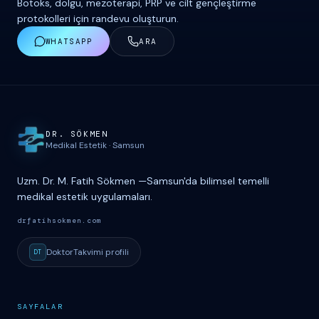
Botoks, dolgu, mezoterapi, PRP ve cilt gençleştirme
protokolleri için randevu oluşturun.
WHATSAPP
ARA
Site haritası ve iletişim
DR. S
Ö
KMEN
Medikal Estetik
·
Samsun
Uzm. Dr. M. Fatih Sökmen
—
Samsun'da bilimsel temelli
medikal estetik uygulamaları.
drfatihsokmen.com
DoktorTakvimi
profili
DT
SAYFALAR