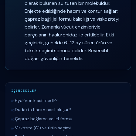
olarak bulunan su tutan bir moleküldür.
Enjekte edildiğinde hacim ve kontür sağlar;
çapraz bağlı jel formu kalıcılığı ve viskoziteyi
belirler. Zamanla vücut enzimleriyle
parçalanır; hyaluronidaz ile eritilebilir. Etki
geçicidir, genelde 6–12 ay sürer; ürün ve
teknik seçimi sonucu belirler. Reversibl
doğası güvenliğin temelidir.
İÇİNDEKİLER
Hyalüronik asit nedir?
01
Dudakta hacim nasıl oluşur?
02
Çapraz bağlama ve jel formu
03
Viskozite (G') ve ürün seçimi
04