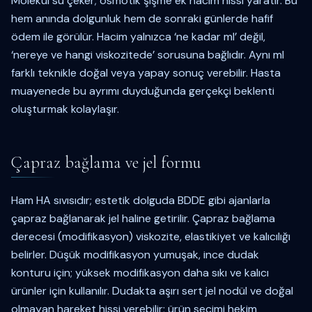
Molekül su çeker; osmotik şişme ek hacim hissi yaratır. Bu
hem anında dolgunluk hem de sonraki günlerde hafif
ödem ile görülür. Hacim yalnızca ‘ne kadar ml’ değil,
‘nereye ve hangi viskozitede’ sorusuna bağlıdır. Aynı ml
farklı teknikle doğal veya yapay sonuç verebilir. Hasta
muayenede bu ayrımı duyduğunda gerçekçi beklenti
oluşturmak kolaylaşır.
Çapraz bağlama ve jel formu
Ham HA sıvısıdır; estetik dolguda BDDE gibi ajanlarla
çapraz bağlanarak jel haline getirilir. Çapraz bağlama
derecesi (modifikasyon) viskozite, elastikiyet ve kalıcılığı
belirler. Düşük modifikasyon yumuşak, ince dudak
konturu için; yüksek modifikasyon daha sıkı ve kalıcı
ürünler için kullanılır. Dudakta aşırı sert jel nodül ve doğal
olmayan hareket hissi verebilir; ürün seçimi hekim