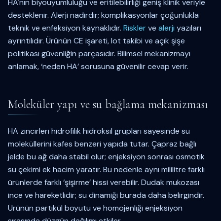
HA'nın biyouyumluluğu ve eritilebilirliği geniş klinik veriyle
desteklenir. Alerji nadirdir; komplikasyonlar çoğunlukla
teknik ve enfeksiyon kaynaklıdır.
Riskler
ve
alerji
yazıları
ayrıntılıdır. Ürünün CE işareti, lot takibi ve açık şişe
politikası güvenliğin parçasıdır. Bilimsel mekanizmayı
anlamak, ‘neden HA’ sorusuna güvenilir cevap verir.
Moleküler yapı ve su bağlama mekanizması
HA zincirleri hidrofilik hidroksil grupları sayesinde su
moleküllerini kafes benzeri yapıda tutar. Çapraz bağlı
jelde bu ağ daha stabil olur; enjeksiyon sonrası osmotik
su çekimi ek hacim yaratır. Bu nedenle aynı mililitre farklı
ürünlerde farklı ‘şişirme’ hissi verebilir. Dudak mukozası
ince ve hareketlidir; su dinamiği burada daha belirgindir.
Ürünün partikül boyutu ve homojenliği enjeksiyon
sırasında düzgün dağılımı etkiler.