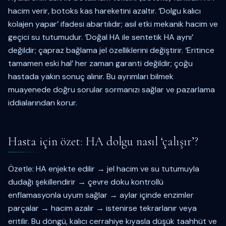
hacim verir, botoks kas hareketini azaltır. ‘Dolgu kalıcı
kolajen yapar’ ifadesi abartılıdır; asıl etki mekanik hacim ve
geçici su tutumudur. ‘Doğal HA ile sentetik HA aynı’
değildir; çapraz bağlama jel özelliklerini değiştirir. ‘Eritince
tamamen eski hal’ her zaman garanti değildir; çoğu
hastada yakın sonuç alınır. Bu ayrımları bilmek
muayenede doğru sorular sormanızı sağlar ve pazarlama
iddialarından korur.
Hasta için özet: HA dolgu nasıl ‘çalışır’?
Özetle: HA enjekte edilir → jel hacim ve su tutumuyla
dudağı şekillendirir → çevre doku kontrollü
enflamasyonla uyum sağlar → aylar içinde enzimler
parçalar → hacim azalır → istenirse tekrarlanır veya
eritilir. Bu döngü, kalıcı cerrahiye kıyasla düşük taahhüt ve