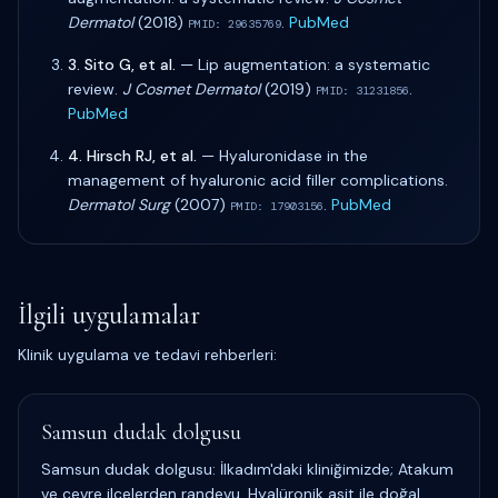
Dermatol
(
2018
)
.
PubMed
PMID:
29635769
3
.
Sito G, et al.
—
Lip augmentation: a systematic
review
.
J Cosmet Dermatol
(
2019
)
.
PMID:
31231856
PubMed
4
.
Hirsch RJ, et al.
—
Hyaluronidase in the
management of hyaluronic acid filler complications
.
Dermatol Surg
(
2007
)
.
PubMed
PMID:
17903156
İlgili uygulamalar
Klinik uygulama ve tedavi rehberleri:
Samsun dudak dolgusu
Samsun dudak dolgusu: İlkadım'daki kliniğimizde; Atakum
ve çevre ilçelerden randevu. Hyalüronik asit ile doğal