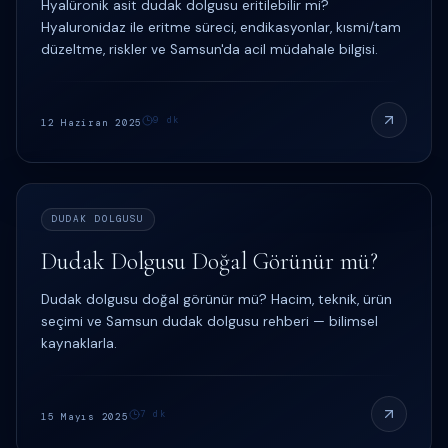
Hyalüronik asit dudak dolgusu eritilebilir mi?
Hyaluronidaz ile eritme süreci, endikasyonlar, kısmi/tam
düzeltme, riskler ve Samsun'da acil müdahale bilgisi.
9
dk
12 Haziran 2025
DUDAK DOLGUSU
Dudak Dolgusu Doğal Görünür mü?
Dudak dolgusu doğal görünür mü? Hacim, teknik, ürün
seçimi ve Samsun dudak dolgusu rehberi — bilimsel
kaynaklarla.
7
dk
15 Mayıs 2025