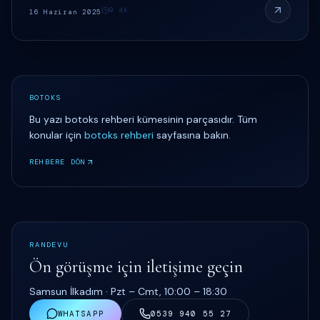
9
dk
16 Haziran 2025
BOTOKS
Bu yazı
botoks rehberi
kümesinin parçasıdır. Tüm
konular için
botoks rehberi
sayfasına bakın.
REHBERE DÖN
RANDEVU
Ön görüşme için iletişime geçin
Samsun İlkadım ·
Pzt – Cmt, 10:00 – 18:30
WHATSAPP
0539 940 55 27