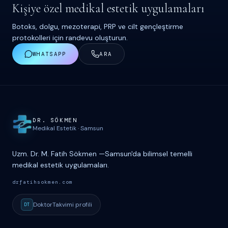
Kişiye özel medikal estetik uygulamaları
Botoks, dolgu, mezoterapi, PRP ve cilt gençleştirme
protokolleri için randevu oluşturun.
WHATSAPP
ARA
Site haritası ve iletişim
DR. S
Ö
KMEN
Medikal Estetik
·
Samsun
Uzm. Dr. M. Fatih Sökmen
—
Samsun'da bilimsel temelli
medikal estetik uygulamaları.
drfatihsokmen.com
DoktorTakvimi
profili
DT