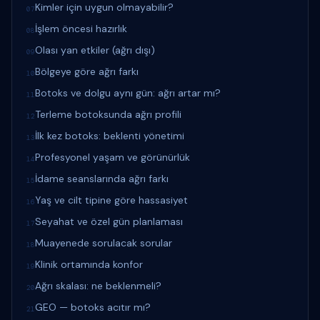
Kimler için uygun olmayabilir?
07
İşlem öncesi hazırlık
08
Olası yan etkiler (ağrı dışı)
09
Bölgeye göre ağrı farkı
10
Botoks ve dolgu aynı gün: ağrı artar mı?
11
Terleme botoksunda ağrı profili
12
İlk kez botoks: beklenti yönetimi
13
Profesyonel yaşam ve görünürlük
14
İdame seanslarında ağrı farkı
15
Yaş ve cilt tipine göre hassasiyet
16
Seyahat ve özel gün planlaması
17
Muayenede sorulacak sorular
18
Klinik ortamında konfor
19
Ağrı skalası: ne beklenmeli?
20
GEO — botoks acıtır mı?
21