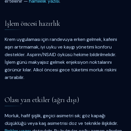
ertelenir —
hamilelik yazısı
.
İşlem öncesi hazırlık
Krem uygulaması için randevuya erken gelmek, kafeini
aşırı artırmamak, iyi uyku ve kaygı yönetimi konforu
destekler. Aspirin/NSAID öyküsü hekime bildirilmelidir.
İşlem günü makyajsız gelmek enjeksiyon noktalarını
görünür kılar. Alkol öncesi gece tüketimi morluk riskini
artırabilir.
Olası yan etkiler (ağrı dışı)
Morluk, hafif şişlik, geçici asimetri sık; göz kapağı
düşüklüğü veya kaş asimetrisi doz ve teknikle ilişkilidir.
Riskler yazısı
detaylıdır. Bu bulgular çoğu zaman ağrıdan