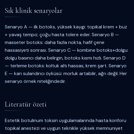
Sık klinik senaryolar
Senaryo A — ilk botoks, yüksek kaygı: topikal krem + buz
+ yavaş tempo; çoğu hasta tolere eder. Senaryo B —
masseter botoks: daha fazla nokta, hafif çene
hassasiyeti sonrası. Senaryo C — kombine botoks+dolgu:
dolgu basıncı daha belirgin, botoks kısmı hızlı. Senaryo D
— terleme botoks: koltuk altı hassas, krem şart. Senaryo
E — kan sulandırıcı öyküsü: morluk artabilir, ağrı değil. Her
senaryo örnek niteliğindedir.
Literatür özeti
Estetik botulinum toksin uygulamalarında hasta konforu
topikal anestezi ve uygun teknikle yüksek memnuniyet