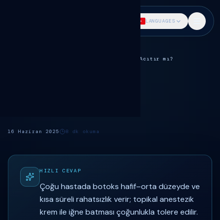
DR. SÖKMEN
LANGUAGES
Ana Sayfa
Blog
Botoks rehberi
Botoks Acıtır mı?
BOTOKS
Dr. Fatih Sökmen
Botoks Acıtır mı?
16 Haziran 2025
8
dk okuma
HIZLI CEVAP
Çoğu hastada botoks hafif–orta düzeyde ve
kısa süreli rahatsızlık verir; topikal anestezik
krem ile iğne batması çoğunlukla tolere edilir.