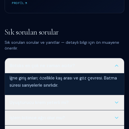
PROFİL
Sık sorulan sorular
Sık sorulan sorular ve yanıtlar — detaylı bilgi için ön muayene
önerilir.
Botoks en çok ne zaman acıtır?
İğne giriş anları; özellikle kaş arası ve göz çevresi. Batma
süresi saniyelerle sınırlıdır.
Uyuşturucu krem yeterli mi?
Çoğu hasta için evet; masseter ve terleme botoksunda
İşlem bitince ağrı olur mu?
ek buz uygulaması faydalı olabilir.