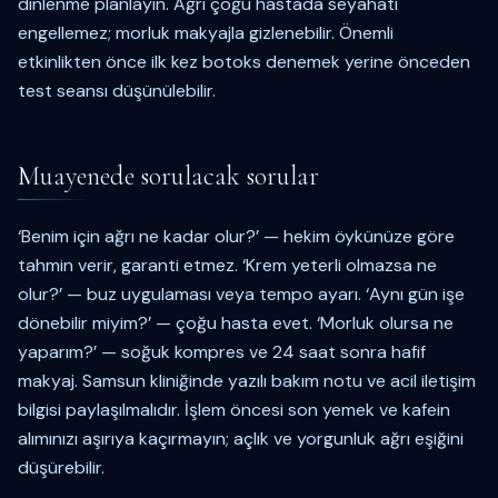
dinlenme planlayın. Ağrı çoğu hastada seyahati
engellemez; morluk makyajla gizlenebilir. Önemli
etkinlikten önce ilk kez botoks denemek yerine önceden
test seansı düşünülebilir.
Muayenede sorulacak sorular
‘Benim için ağrı ne kadar olur?’ — hekim öykünüze göre
tahmin verir, garanti etmez. ‘Krem yeterli olmazsa ne
olur?’ — buz uygulaması veya tempo ayarı. ‘Aynı gün işe
dönebilir miyim?’ — çoğu hasta evet. ‘Morluk olursa ne
yaparım?’ — soğuk kompres ve 24 saat sonra hafif
makyaj. Samsun kliniğinde yazılı bakım notu ve acil iletişim
bilgisi paylaşılmalıdır. İşlem öncesi son yemek ve kafein
alımınızı aşırıya kaçırmayın; açlık ve yorgunluk ağrı eşiğini
düşürebilir.