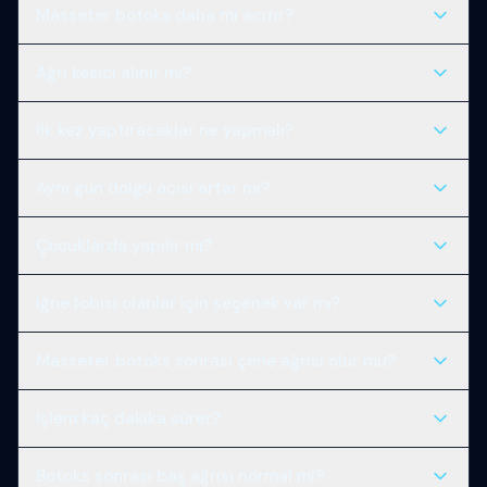
Hafif baş ağrısı veya bölgesel hassasiyet 1–2 gün sürebilir;
Masseter botoks daha mı acıtır?
şiddetli ağrı için hekimi arayın.
Daha derin enjeksiyon ve daha fazla nokta olabilir; çoğu
Ağrı kesici alınır mı?
hasta yine de tolere eder.
Hekim onayı olmadan rutin önerilmez; paracetamol
İlk kez yaptıracaklar ne yapmalı?
bazen yeterli olabilir. Aspirin morluğu artırır.
[İlk kez rehberi](/blog/ilk-kez-botoks-rehberi) ve bu
Aynı gün dolgu acısı artar mı?
yazıyı birlikte okuyun; kaygı yönetimi önemlidir.
Dolgu basınç hissi daha belirgindir; botoks kısmı genelde
Çocuklarda yapılır mı?
daha hızlı biter.
Elektif estetik botoks yetişkin endikasyonudur; terapötik
İğne fobisi olanlar için seçenek var mı?
endikasyonlar ayrı değerlendirilir.
Topikal krem, buz ve yavaş teknik konforu artırır; açık
Masseter botoks sonrası çene ağrısı olur mu?
iletişim hekime yardımcı olur.
Hafif çene hassasiyeti 1–2 gün sürebilir; şiddetli ağrı için
İşlem kaç dakika sürer?
hekimi arayın.
Yüz botoksunda genelde 10–20 dakika; bölge sayısına
Botoks sonrası baş ağrısı normal mi?