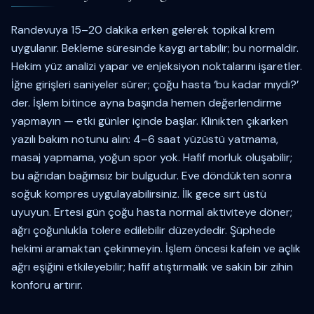
Randevuya 15–20 dakika erken gelerek topikal krem
uygulanır. Bekleme süresinde kaygı artabilir; bu normaldir.
Hekim yüz analizi yapar ve enjeksiyon noktalarını işaretler.
İğne girişleri saniyeler sürer; çoğu hasta ‘bu kadar mıydı?’
der. İşlem bitince ayna başında hemen değerlendirme
yapmayın — etki günler içinde başlar. Klinikten çıkarken
yazılı bakım notunu alın: 4–6 saat yüzüstü yatmama,
masaj yapmama, yoğun spor yok. Hafif morluk oluşabilir;
bu ağrıdan bağımsız bir bulgudur. Eve döndükten sonra
soğuk kompres uygulayabilirsiniz. İlk gece sırt üstü
uyuyun. Ertesi gün çoğu hasta normal aktiviteye döner;
ağrı çoğunlukla tolere edilebilir düzeydedir. Şüphede
hekimi aramaktan çekinmeyin. İşlem öncesi kafein ve açlık
ağrı eşiğini etkileyebilir; hafif atıştırmalık ve sakin bir zihin
konforu artırır.