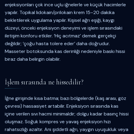
enjeksiyonları çok ince uçlu iğnelerle ve küçük hacimlerle
yapılır. Topikal lidokain/prilokain krem 15–20 dakika
bekletilerek uygulama yapılır. Kişisel ağrı eşiği, kaygı
düzeyi, önceki enjeksiyon deneyimi ve işlem sırasındaki
iletişim konforu etkiler. ‘Hiç acıtmaz’ demek gerçekçi
değildir; ‘çoğu hasta tolere eder’ daha doğrudur.
Masseter botoksunda kas derinliği nedeniyle baskı hissi
biraz daha belirgin olabilir.
İşlem sırasında ne hissedilir?
İğne girişinde kısa batma; bazı bölgelerde (kaş arası, göz
çevresi) hassasiyet artabilir. Enjeksiyon sırasında kas
içine verilen sıvı hacmi minimaldir; dolgu kadar basınç hissi
oluşmaz. Soğuk kompres ve yavaş enjeksiyon hızı
rahatsızlığı azaltır. Ani şiddetli ağrı, yaygın uyuşukluk veya