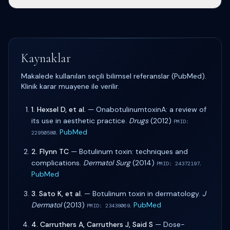
göre değişir.
Hafif baş ağrısı 24–48 saat içinde geçebilir; şiddetli veya
devam eden ağrı için hekimi arayın.
Kaynaklar
Makalede kullanılan seçili bilimsel referanslar (PubMed).
Klinik karar muayene ile verilir.
1
.
Hexsel D, et al.
—
OnabotulinumtoxinA: a review of
its use in aesthetic practice
.
Drugs
(
2012
)
PMID:
.
PubMed
22950580
2
.
Flynn TC
—
Botulinum toxin: techniques and
complications
.
Dermatol Surg
(
2014
)
.
PMID:
24372197
PubMed
3
.
Sato K, et al.
—
Botulinum toxin in dermatology
.
J
Dermatol
(
2013
)
.
PubMed
PMID:
23438069
4
.
Carruthers A, Carruthers J, Said S
—
Dose-