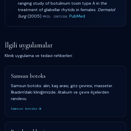
ranging study of botulinum toxin type A in the
treatment of glabellar rhytids in females
.
Dermatol
Surg
(
2005
)
.
PubMed
PMID:
15871316
İlgili uygulamalar
Klinik uygulama ve tedavi rehberleri:
Samsun botoks
Samsun botoks: alın, kaş arası, göz çevresi, masseter.
İlkadım'daki kliniğimizde; Atakum ve çevre ilçelerden
randevu.
Samsun botoks