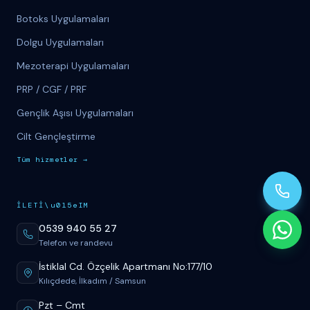
Botoks Uygulamaları
Dolgu Uygulamaları
Mezoterapi Uygulamaları
PRP / CGF / PRF
Gençlik Aşısı Uygulamaları
Cilt Gençleştirme
T
üm
hizmetler
→
İ
LET
İ
\u015eIM
0539 940 55 27
Telefon ve randevu
İstiklal Cd. Özçelik Apartmanı No:177/10
Kılıçdede, İlkadım / Samsun
Pzt
–
Cmt