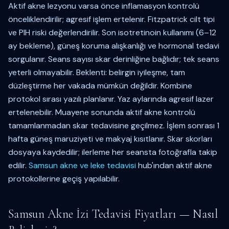
Aktif akne lezyonu varsa önce inflamasyon kontrolü
önceliklendirilir; agresif işlem ertelenir. Fitzpatrick cilt tipi
ve PIH riski değerlendirilir. Son isotretinoin kullanımı (6–12
ay bekleme), güneş koruma alışkanlığı ve hormonal tedavi
sorgulanır. Seans sayısı skar derinliğine bağlıdır; tek seans
yeterli olmayabilir. Beklenti: belirgin iyileşme, tam
düzleştirme her vakada mümkün değildir. Kombine
protokol sırası yazılı planlanır. Yaz aylarında agresif lazer
ertelenebilir. Muayene sonunda aktif akne kontrolü
tamamlanmadan skar tedavisine geçilmez. İşlem sonrası 1
hafta güneş maruziyeti ve makyaj kısıtlanır. Skar skorları
dosyaya kaydedilir; ilerleme her seansta fotoğrafla takip
edilir.
Samsun akne ve leke tedavisi
hub'ından aktif akne
protokollerine geçiş yapılabilir.
Samsun Akne İzi Tedavisi Fiyatları — Nasıl