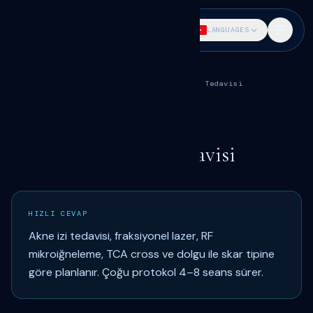
DR. SÖKMEN
LANGUAGES
Ana Sayfa
Medikal Estetik
Akne ve Leke Tedavisi
Akne İzi Tedavisi
ALT UYGULAMA · SAMSUN
Dr. Fatih Sökmen
Samsun Akne İzi Tedavisi
HIZLI CEVAP
Akne izi tedavisi, fraksiyonel lazer, RF
mikroiğneleme, TCA cross ve dolgu ile skar tipine
göre planlanır. Çoğu protokol 4–8 seans sürer.