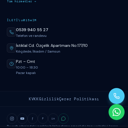
T
üm
hizmetler
→
İ
LET
İ
\u015eIM
0539 940 55 27
Telefon ve randevu
İstiklal Cd. Özçelik Apartmanı No:177/10
Kılıçdede, İlkadım / Samsun
Pzt
–
Cmt
10:00
–
18:30
Pazar kapalı
KVKK
Gizlilik
Çerez Politikası
f
P
in
Bu web sitesindeki içerikler bilgilendirme amaçlıdır; tanı ve tedavi kararı