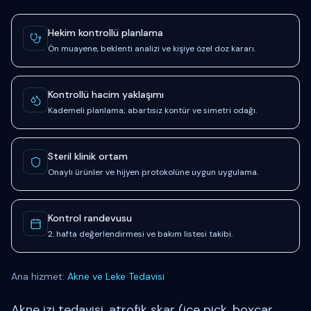
Güven ve süreç sinyalleri
Hekim kontrollü planlama
Ön muayene, beklenti analizi ve kişiye özel doz kararı.
Kontrollü hacim yaklaşımı
Kademeli planlama; abartısız kontür ve simetri odağı.
Steril klinik ortam
Onaylı ürünler ve hijyen protokolüne uygun uygulama.
Kontrol randevusu
2. hafta değerlendirmesi ve bakım listesi takibi.
Ana hizmet:
Akne ve Leke Tedavisi
Akne izi tedavisi, atrofik skar (ice pick, boxcar,