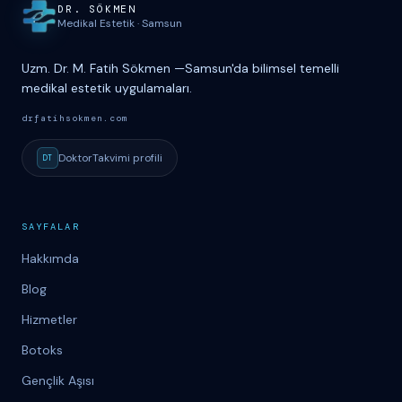
Site haritası ve iletişim
DR. S
Ö
KMEN
Medikal Estetik
·
Samsun
Uzm. Dr. M. Fatih Sökmen
—
Samsun'da bilimsel temelli
medikal estetik uygulamaları.
drfatihsokmen.com
DoktorTakvimi
profili
DT
SAYFALAR
Hakkımda
Blog
Hizmetler
Botoks
Gençlik Aşısı