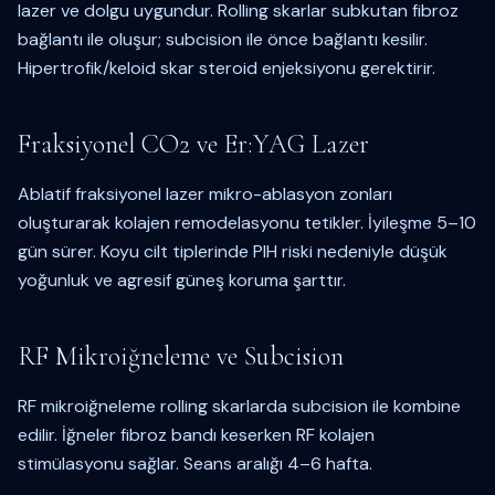
lazer ve dolgu uygundur. Rolling skarlar subkutan fibroz
bağlantı ile oluşur; subcision ile önce bağlantı kesilir.
Hipertrofik/keloid skar steroid enjeksiyonu gerektirir.
Fraksiyonel CO2 ve Er:YAG Lazer
Ablatif fraksiyonel lazer mikro-ablasyon zonları
oluşturarak kolajen remodelasyonu tetikler. İyileşme 5–10
gün sürer. Koyu cilt tiplerinde PIH riski nedeniyle düşük
yoğunluk ve agresif güneş koruma şarttır.
RF Mikroiğneleme ve Subcision
RF mikroiğneleme rolling skarlarda subcision ile kombine
edilir. İğneler fibroz bandı keserken RF kolajen
stimülasyonu sağlar. Seans aralığı 4–6 hafta.