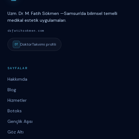
Uzm. Dr. M. Fatih Sökmen
—
Samsun'da bilimsel temelli
medikal estetik uygulamaları.
drfatihsokmen.com
DoktorTakvimi
profili
DT
SAYFALAR
Hakkımda
Blog
Hizmetler
Botoks
Gençlik Aşısı
Göz Altı