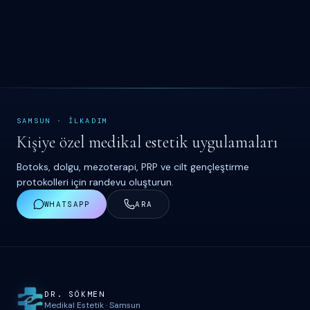
SAMSUN
·
İ
LKADIM
Kişiye özel medikal estetik uygulamaları
Botoks, dolgu, mezoterapi, PRP ve cilt gençleştirme
protokolleri için randevu oluşturun.
WHATSAPP
ARA
Site haritası ve iletişim
DR. S
Ö
KMEN
Medikal Estetik
·
Samsun