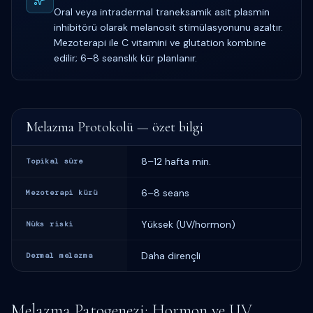
Oral veya intradermal traneksamik asit plasmin
inhibitörü olarak melanosit stimülasyonunu azaltır.
Mezoterapi ile C vitamini ve glutation kombine
edilir; 6–8 seanslık kür planlanır.
Melazma Protokolü — özet bilgi
8–12 hafta min.
Topikal süre
6–8 seans
Mezoterapi kürü
Yüksek (UV/hormon)
Nüks riski
Daha dirençli
Dermal melazma
Melazma Patogenezi: Hormon ve UV