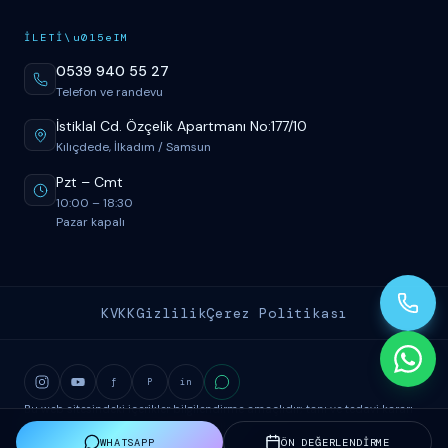
İ
LET
İ
\u015eIM
0539 940 55 27
Telefon ve randevu
İstiklal Cd. Özçelik Apartmanı No:177/10
Kılıçdede, İlkadım / Samsun
Pzt
–
Cmt
10:00
–
18:30
Pazar kapalı
KVKK
Gizlilik
Çerez Politikası
f
P
in
Bu web sitesindeki içerikler bilgilendirme amaçlıdır; tanı ve tedavi kararı
için mutlaka hekim muayenesi gereklidir.
WHATSAPP
ÖN DEĞERLENDİRME
©
2026
Uzm. Dr. M. Fatih Sökmen