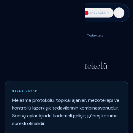
DR. SÖKMEN
LANGUAGES
Ana Sayfa
Medikal Estetik
Akne ve Leke Tedavisi
Melazma Protokolü
ALT UYGULAMA · SAMSUN
Dr. Fatih Sökmen
Samsun Melazma Protokolü
HIZLI CEVAP
Melazma protokolü, topikal ajanlar, mezoterapi ve
kontrollü lazer/ışık tedavilerinin kombinasyonudur.
Sonuç aylar içinde kademeli gelişir; güneş koruma
sürekli olmalıdır.