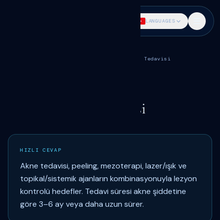
DR. SÖKMEN
LANGUAGES
Ana Sayfa
Medikal Estetik
Akne ve Leke Tedavisi
Akne Tedavisi
ALT UYGULAMA · SAMSUN
Dr. Fatih Sökmen
Samsun Akne Tedavisi
HIZLI CEVAP
Akne tedavisi, peeling, mezoterapi, lazer/ışık ve
topikal/sistemik ajanların kombinasyonuyla lezyon
kontrolü hedefler. Tedavi süresi akne şiddetine
göre 3–6 ay veya daha uzun sürer.