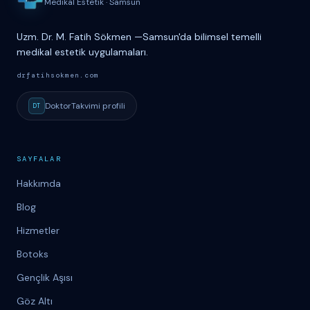
Medikal Estetik
·
Samsun
Uzm. Dr. M. Fatih Sökmen
—
Samsun'da bilimsel temelli
medikal estetik uygulamaları.
drfatihsokmen.com
DoktorTakvimi
profili
DT
SAYFALAR
Hakkımda
Blog
Hizmetler
Botoks
Gençlik Aşısı
Göz Altı