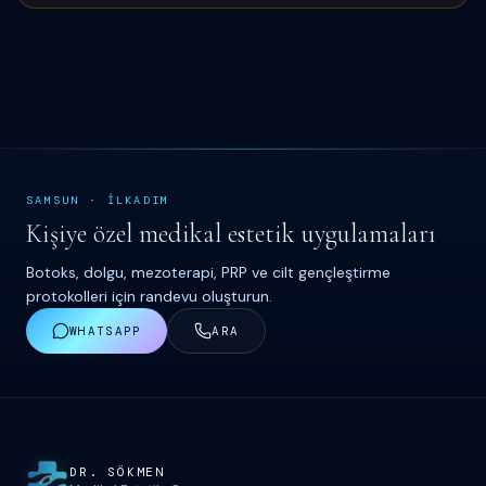
SAMSUN
·
İ
LKADIM
Kişiye özel medikal estetik uygulamaları
Botoks, dolgu, mezoterapi, PRP ve cilt gençleştirme
protokolleri için randevu oluşturun.
WHATSAPP
ARA
Site haritası ve iletişim
DR. S
Ö
KMEN