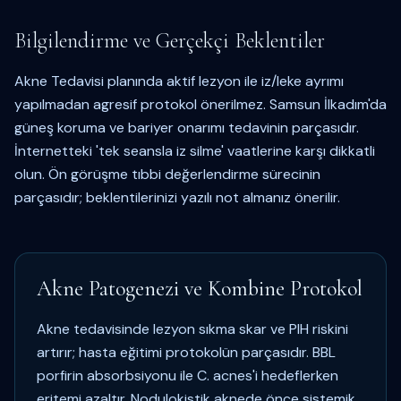
Bilgilendirme ve Gerçekçi Beklentiler
Akne Tedavisi planında aktif lezyon ile iz/leke ayrımı
yapılmadan agresif protokol önerilmez. Samsun İlkadım'da
güneş koruma ve bariyer onarımı tedavinin parçasıdır.
İnternetteki 'tek seansla iz silme' vaatlerine karşı dikkatli
olun. Ön görüşme tıbbi değerlendirme sürecinin
parçasıdır; beklentilerinizi yazılı not almanız önerilir.
Akne Patogenezi ve Kombine Protokol
Akne tedavisinde lezyon sıkma skar ve PIH riskini
artırır; hasta eğitimi protokolün parçasıdır. BBL
porfirin absorbsiyonu ile C. acnes'i hedeflerken
eritemi azaltır. Nodulokistik aknede önce sistemik