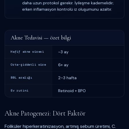
daha uzun protokol gerekir. İyileşme kademelidir;
erken inflamasyon kontrolü iz oluşumunu azaltır.
Akne Tedavisi — özet bilgi
~3 ay
Hafif akne süresi
6+ ay
Orta-şiddetli süre
2–3 hafta
BBL aralığı
Retinoid + BPO
Ev rutini
Akne Patogenezi: Dört Faktör
Foliküler hiperkeratinizasyon, artmış sebum üretimi, C.