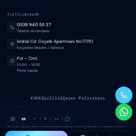
İ
LET
İ
\u015eIM
0539 940 55 27
Telefon ve randevu
İstiklal Cd. Özçelik Apartmanı No:177/10
Kılıçdede, İlkadım / Samsun
Pzt
–
Cmt
10:00
–
18:30
Pazar kapalı
KVKK
Gizlilik
Çerez Politikası
f
P
in
Bu web sitesindeki içerikler bilgilendirme amaçlıdır; tanı ve tedavi kararı
için mutlaka hekim muayenesi gereklidir.