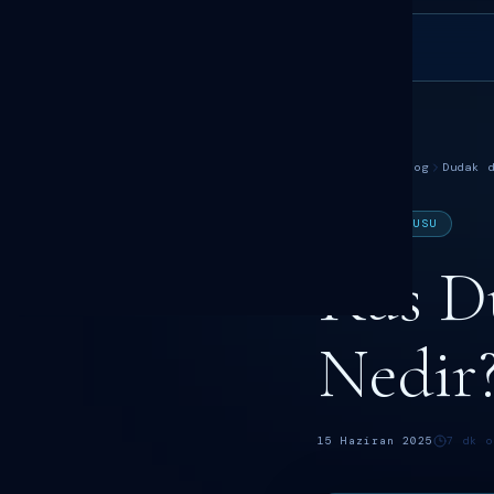
DR. SÖKMEN
Ana Sayfa
Blog
Dudak 
DUDAK DOLGUSU
Rus D
Dr. Fatih Sökmen
Nedir
15 Haziran 2025
7
dk o