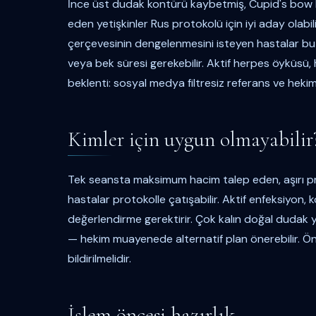
İnce üst dudak kontürü kaybetmiş, Cupid's bow bel
eden yetişkinler Rus protokolü için iyi aday olabil
çerçevesinin dengelenmesini isteyen hastalar bu 
veya bek süresi gerekebilir. Aktif herpes öyküsü, 
beklenti: sosyal medya filtresiz referans ve hekim
Kimler için uygun olmayabilir
Tek seansta maksimum hacim talep eden, aşırı proj
hastalar protokolle çatışabilir. Aktif enfeksiyon,
değerlendirme gerektirir. Çok kalın doğal dudak y
— hekim muayenede alternatif plan önerebilir. Ön
bildirilmelidir.
İşlem öncesi hazırlık