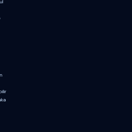
ul
e
an
ilir
aka